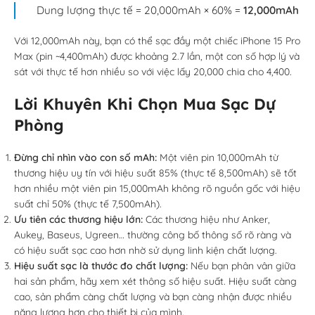
Dung lượng thực tế = 20,000mAh × 60% =
12,000mAh
Với 12,000mAh này, bạn có thể sạc đầy một chiếc iPhone 15 Pro
Max (pin ~4,400mAh) được khoảng 2.7 lần, một con số hợp lý và
sát với thực tế hơn nhiều so với việc lấy 20,000 chia cho 4,400.
Lời Khuyên Khi Chọn Mua Sạc Dự
Phòng
Đừng chỉ nhìn vào con số mAh:
Một viên pin 10,000mAh từ
thương hiệu uy tín với hiệu suất 85% (thực tế 8,500mAh) sẽ tốt
hơn nhiều một viên pin 15,000mAh không rõ nguồn gốc với hiệu
suất chỉ 50% (thực tế 7,500mAh).
Ưu tiên các thương hiệu lớn:
Các thương hiệu như Anker,
Aukey, Baseus, Ugreen… thường công bố thông số rõ ràng và
có hiệu suất sạc cao hơn nhờ sử dụng linh kiện chất lượng.
Hiệu suất sạc là thước đo chất lượng:
Nếu bạn phân vân giữa
hai sản phẩm, hãy xem xét thông số hiệu suất. Hiệu suất càng
cao, sản phẩm càng chất lượng và bạn càng nhận được nhiều
năng lượng hơn cho thiết bị của mình.