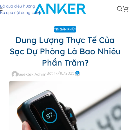
Bỏ qua điều hướng
Bỏ qua nội dung chính
TIN SẢN PHẨM
Dung Lượng Thực Tế Của
Sạc Dự Phòng Là Bao Nhiêu
Phần Trăm?
Bật 17/10/2025
0
Geektek Admin