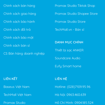
Chính sách bán hàng
Promax Studio Tiktok Shop
Chính sách giao hàng
Promax Studio Shopee Store
Chính sách bảo hành
Promax Studio Store
Chính sách đổi trả
TechMall.vn - Bán sỉ
Chính sách bảo mật
DANH MỤC CHÍNH
Chính sách bán sỉ
Thiết bị sạc ANKER
CS Bán hàng doanh nghiệp
Soundcore Audio
Eufy Smart home
LIÊN KẾT
LIÊN HỆ
Baseus Việt Nam
Hotline: (028)7109.95.96
TechMall Việt Nam
Hà Nội: 0963.460.639
Promax Studio
Hồ Chí Minh: 0904.185.524