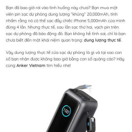
Bạn đã bao giờ rơi vào tình huống này chưa? Bạn mua một
viên pin sạc dự phòng dung lượng “khủng” 20,000mAh, tính
nhẩm rằng nó có thể sạc đầy chiếc iPhone 5,000mAh của mình
đúng 4 lần. Nhưng thực tế, sau lần sạc thứ hai, vạch pin trên
sạc dự phòng đã báo động đỏ. Bạn không hề tính sai, chỉ là bạn
chưa biết đến một khái niệm quan trọng:
dung lượng thực tế
.
Vậy dung lượng thực tế của sạc dự phòng là gì và tại sao con
số bạn nhận được không bao giờ bằng con số quảng cáo? Hãy
cùng
Anker Vietnam
tìm hiểu nhé!