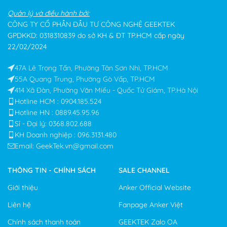
Quản lý và điều hành bởi:
CÔNG TY CỔ PHẦN ĐẦU TƯ CÔNG NGHỆ GEEKTEK
GPDKKD: 0318310839 do sở KH & ĐT TP.HCM cấp ngày
22/02/2024
47A Lê Trọng Tấn, Phường Tân Sơn Nhì, TP.HCM
55A Quang Trung, Phường Gò Vấp, TP.HCM
414 Xã Đàn, Phường Văn Miếu - Quốc Tử Giám, TP.Hà Nội
Hotline HCM : 0904.185.524
Hotline HN : 0889.45.95.96
Sỉ - Đại lý: 0368.802.688​
KH Doanh nghiệp : 096.3131.480
Email: GeekTek.vn@gmail.com
THÔNG TIN - CHÍNH SÁCH
SALE CHANNEL
Giới thiệu
Anker Official Website
Liên hệ
Fanpage Anker Việt
Chính sách thanh toán
GEEKTEK Zalo OA