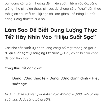
bạn dùng cũng ảnh hưởng đến hiệu suất. Thêm vào đó, cũng
giống như pin điện thoại, pin sạc dự phòng sẽ bị “chai” dần theo
thời gian sau mỗi chu kỳ sạc-xả, làm giảm khả năng lưu trữ
năng lượng thực tế của nó.
Làm Sao Để Biết Dung Lượng Thực
Tế? Hãy Nhìn Vào “Hiệu Suất Sạc”
Các nhà sản xuất uy tín thường công bố một thông số gọi là
“Hiệu suất sạc” (Charging Efficiency)
. Đây chính là chìa khóa
để bạn tính toán.
Công thức rất đơn giản:
Dung lượng thực tế = Dung lượng danh định × Hiệu
suất sạc
Ví dụ thực tế với viên pin Anker Zolo A1681C 20,000mAh có hiệu
suất sạc được công bố là 60%: