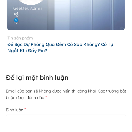
Geektek Admin
0
Ti
P
Tin sản phẩm
N
Để Sạc Dự Phòng Qua Đêm Có Sao Không? Có Tự
Ngắt Khi Đầy Pin?
Để lại một bình luận
Email của bạn sẽ không được hiển thị công khai.
Các trường bắt
*
buộc được đánh dấu
*
Bình luận