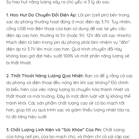
Sự hao hụt năng lượng xảy ra chủ yếu vì 3 lý do sau:
1. Hao Hụt Do Chuyển Đổi Điện Áp:
Lõi pin (cell pin) bên trong
sạc dự phòng thường hoạt động ở mức điện áp 3.7V. Tuy nhiên,
cổng USB mà điện thoại của bạn sử dụng để sạc lại yêu cầu
điện áp cao hơn, thường là 5V (hoặc 9V, 12V đối với sạc nhanh).
Mạch điện tử bên trong pin dự phòng phải làm nhiệm vụ “đôn”
điện áp từ 3.7V lên mức cao hơn. Quá trình chuyển đổi này
không bao giờ đạt hiệu suất 100% và một phần năng lượng sẽ
bị thất thoát.
2. Thất Thoát Năng Lượng Qua Nhiệt:
Bạn có để ý rằng cả sạc
dự phòng và điện thoại đều nóng lên khi sạc không? Đó chính
là biểu hiện của việc năng lượng bị chuyển hóa thành nhiệt và
thất thoát ra môi trường. Đây là một định luật vật lý không thể
tránh khỏi. Các sản phẩm chất lượng cao sẽ có bo mạch tốt
hơn, giúp tối ưu quá trình sạc và giảm thiểu lượng nhiệt tỏa ra,
từ đó tăng hiệu suất.
3. Chất Lượng Linh Kiện và “Sức Khỏe” Của Pin:
Chất lượng
của từng cell pin, của bo mạch chủ, và thậm chí cả sợi cáp sạc