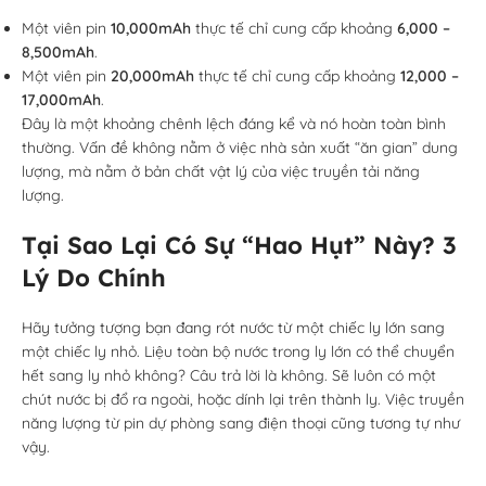
Một viên pin
10,000mAh
thực tế chỉ cung cấp khoảng
6,000 –
8,500mAh
.
Một viên pin
20,000mAh
thực tế chỉ cung cấp khoảng
12,000 –
17,000mAh
.
Đây là một khoảng chênh lệch đáng kể và nó hoàn toàn bình
thường. Vấn đề không nằm ở việc nhà sản xuất “ăn gian” dung
lượng, mà nằm ở bản chất vật lý của việc truyền tải năng
lượng.
Tại Sao Lại Có Sự “Hao Hụt” Này? 3
Lý Do Chính
Hãy tưởng tượng bạn đang rót nước từ một chiếc ly lớn sang
một chiếc ly nhỏ. Liệu toàn bộ nước trong ly lớn có thể chuyển
hết sang ly nhỏ không? Câu trả lời là không. Sẽ luôn có một
chút nước bị đổ ra ngoài, hoặc dính lại trên thành ly. Việc truyền
năng lượng từ pin dự phòng sang điện thoại cũng tương tự như
vậy.