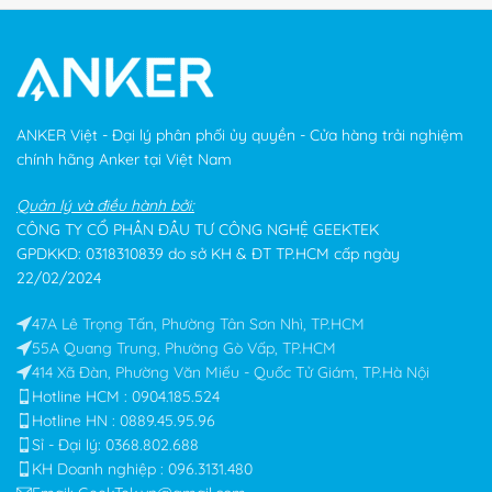
ANKER Việt - Đại lý phân phối ủy quyền - Cửa hàng trải nghiệm
chính hãng Anker tại Việt Nam
Quản lý và điều hành bởi:
CÔNG TY CỔ PHẦN ĐẦU TƯ CÔNG NGHỆ GEEKTEK
GPDKKD: 0318310839 do sở KH & ĐT TP.HCM cấp ngày
22/02/2024
47A Lê Trọng Tấn, Phường Tân Sơn Nhì, TP.HCM
55A Quang Trung, Phường Gò Vấp, TP.HCM
414 Xã Đàn, Phường Văn Miếu - Quốc Tử Giám, TP.Hà Nội
Hotline HCM : 0904.185.524
Hotline HN : 0889.45.95.96
Sỉ - Đại lý: 0368.802.688​
KH Doanh nghiệp : 096.3131.480