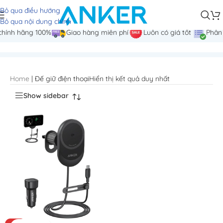
Bỏ qua điều hướng
Đế giữ điện thoại
Bỏ qua nội dung chính
hính hãng 100%
Giao hàng miễn phí
Luôn có giá tốt
Phân p
Home
|
Đế giữ điện thoại
Hiển thị kết quả duy nhất
Show sidebar