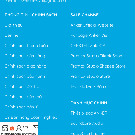
Email: GeekTek.vn@gmail.com
THÔNG TIN - CHÍNH SÁCH
SALE CHANNEL
Giới thiệu
Anker Official Website
Liên hệ
Fanpage Anker Việt
Chính sách thanh toán
GEEKTEK Zalo OA
Chính sách bán hàng
Promax Studio Tiktok Shop
Chính sách giao hàng
Promax Studio Shopee Store
Chính sách bảo hành
Promax Studio Store
Chính sách đổi trả
TechMall.vn - Bán sỉ
Chính sách bảo mật
DANH MỤC CHÍNH
Chính sách bán sỉ
Thiết bị sạc ANKER
CS Bán hàng doanh nghiệp
Soundcore Audio
Eufy Smart home
ửa hàng
Shopee Mall
Tài khoản của tôi
Giỏ hàng
Bộ lọc