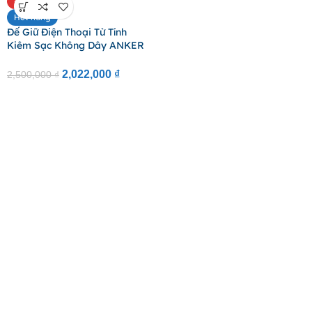
-19%
Hết hàng
Đế Giữ Điện Thoại Từ Tính
Kiêm Sạc Không Dây ANKER
MagGo 335 25W (Wireless
Charging Qi2 15W, Adjustable
2,022,000
₫
2,500,000
₫
Pad With 360° Magnetic Base,
Ultra-Strong Magnetic
Charger)