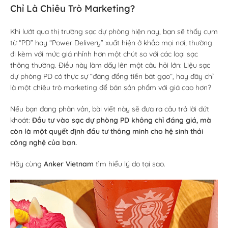
Chỉ Là Chiêu Trò Marketing?
Khi lướt qua thị trường sạc dự phòng hiện nay, bạn sẽ thấy cụm
từ “PD” hay “Power Delivery” xuất hiện ở khắp mọi nơi, thường
đi kèm với mức giá nhỉnh hơn một chút so với các loại sạc
thông thường. Điều này làm dấy lên một câu hỏi lớn: Liệu sạc
dự phòng PD có thực sự “đáng đồng tiền bát gạo”, hay đây chỉ
là một chiêu trò marketing để bán sản phẩm với giá cao hơn?
Nếu bạn đang phân vân, bài viết này sẽ đưa ra câu trả lời dứt
khoát:
Đầu tư vào sạc dự phòng PD không chỉ đáng giá, mà
còn là một quyết định đầu tư thông minh cho hệ sinh thái
công nghệ của bạn.
Hãy cùng
Anker Vietnam
tìm hiểu lý do tại sao.