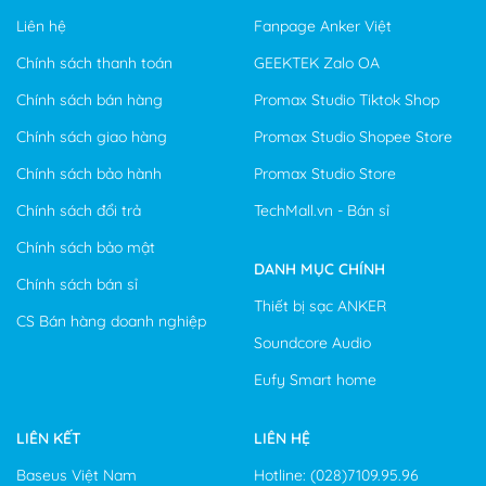
Liên hệ
Fanpage Anker Việt
Chính sách thanh toán
GEEKTEK Zalo OA
Chính sách bán hàng
Promax Studio Tiktok Shop
Chính sách giao hàng
Promax Studio Shopee Store
Chính sách bảo hành
Promax Studio Store
Chính sách đổi trả
TechMall.vn - Bán sỉ
Chính sách bảo mật
DANH MỤC CHÍNH
Chính sách bán sỉ
Thiết bị sạc ANKER
CS Bán hàng doanh nghiệp
Soundcore Audio
Eufy Smart home
LIÊN KẾT
LIÊN HỆ
Baseus Việt Nam
Hotline: (028)7109.95.96