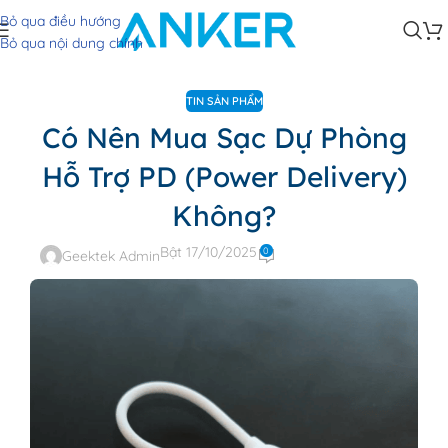
Bỏ qua điều hướng
Bỏ qua nội dung chính
TIN SẢN PHẨM
Có Nên Mua Sạc Dự Phòng
Hỗ Trợ PD (Power Delivery)
Không?
Bật 17/10/2025
0
Geektek Admin