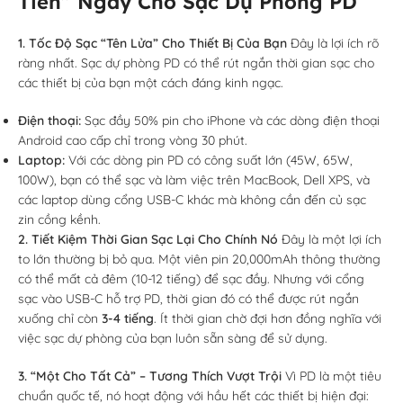
Tiền” Ngay Cho Sạc Dự Phòng PD
1. Tốc Độ Sạc “Tên Lửa” Cho Thiết Bị Của Bạn
Đây là lợi ích rõ
ràng nhất. Sạc dự phòng PD có thể rút ngắn thời gian sạc cho
các thiết bị của bạn một cách đáng kinh ngạc.
Điện thoại:
Sạc đầy 50% pin cho iPhone và các dòng điện thoại
Android cao cấp chỉ trong vòng 30 phút.
Laptop:
Với các dòng pin PD có công suất lớn (45W, 65W,
100W), bạn có thể sạc và làm việc trên MacBook, Dell XPS, và
các laptop dùng cổng USB-C khác mà không cần đến củ sạc
zin cồng kềnh.
2. Tiết Kiệm Thời Gian Sạc Lại Cho Chính Nó
Đây là một lợi ích
to lớn thường bị bỏ qua. Một viên pin 20,000mAh thông thường
có thể mất cả đêm (10-12 tiếng) để sạc đầy. Nhưng với cổng
sạc vào USB-C hỗ trợ PD, thời gian đó có thể được rút ngắn
xuống chỉ còn
3-4 tiếng
. Ít thời gian chờ đợi hơn đồng nghĩa với
việc sạc dự phòng của bạn luôn sẵn sàng để sử dụng.
3. “Một Cho Tất Cả” – Tương Thích Vượt Trội
Vì PD là một tiêu
chuẩn quốc tế, nó hoạt động với hầu hết các thiết bị hiện đại: