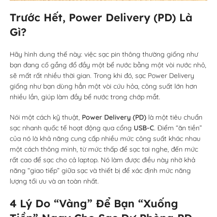
Trước Hết, Power Delivery (PD) Là
Gì?
Hãy hình dung thế này: việc sạc pin thông thường giống như
bạn đang cố gắng đổ đầy một bể nước bằng một vòi nước nhỏ,
sẽ mất rất nhiều thời gian. Trong khi đó, sạc Power Delivery
giống như bạn dùng hẳn một vòi cứu hỏa, công suất lớn hơn
nhiều lần, giúp làm đầy bể nước trong chớp mắt.
Nói một cách kỹ thuật,
Power Delivery (PD)
là một tiêu chuẩn
sạc nhanh quốc tế hoạt động qua cổng
USB-C
. Điểm “ăn tiền”
của nó là khả năng cung cấp nhiều mức công suất khác nhau
một cách thông minh, từ mức thấp để sạc tai nghe, đến mức
rất cao để sạc cho cả laptop. Nó làm được điều này nhờ khả
năng “giao tiếp” giữa sạc và thiết bị để xác định mức năng
lượng tối ưu và an toàn nhất.
4 Lý Do “Vàng” Để Bạn “Xuống