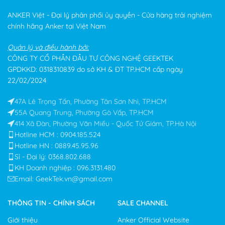
ANKER Việt - Đại lý phân phối ủy quyền - Cửa hàng trải nghiệm
chính hãng Anker tại Việt Nam
Quản lý và điều hành bởi:
CÔNG TY CỔ PHẦN ĐẦU TƯ CÔNG NGHỆ GEEKTEK
GPDKKD: 0318310839 do sở KH & ĐT TP.HCM cấp ngày
22/02/2024
47A Lê Trọng Tấn, Phường Tân Sơn Nhì, TP.HCM
55A Quang Trung, Phường Gò Vấp, TP.HCM
414 Xã Đàn, Phường Văn Miếu - Quốc Tử Giám, TP.Hà Nội
Hotline HCM : 0904.185.524
Hotline HN : 0889.45.95.96
Sỉ - Đại lý: 0368.802.688​
KH Doanh nghiệp : 096.3131.480
Email: GeekTek.vn@gmail.com
THÔNG TIN - CHÍNH SÁCH
SALE CHANNEL
Giới thiệu
Anker Official Website