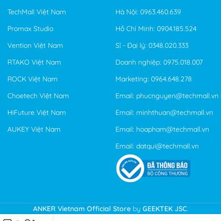
TechMall Việt Nam
Hà Nội: 0963.460.639
Promax Studio
Hồ Chí Minh: 0904.185.524
Vention Việt Nam
Sỉ - Đại lý: 0348.020.333
RTAKO Việt Nam
Doanh nghiệp: 0975.018.007
ROCK Việt Nam
Marketing: 0964.648.278
Choetech Việt Nam
Email: phucnguyen@techmall.vn
HiFuture Việt Nam
Email: minhthuan@techmall.vn
AUKEY Việt Nam
Email: hoapham@techmall.vn
Email: datqui@techmall.vn
ANKER Vietnam Official Store
by
GEEKTEK JSC
.