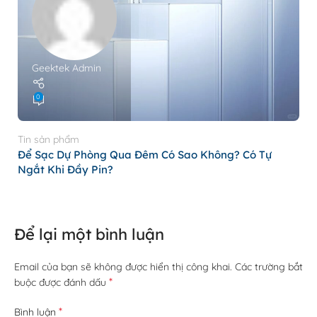
Geektek Admin
0
Ti
P
Tin sản phẩm
N
Để Sạc Dự Phòng Qua Đêm Có Sao Không? Có Tự
Ngắt Khi Đầy Pin?
Để lại một bình luận
Email của bạn sẽ không được hiển thị công khai.
Các trường bắt
*
buộc được đánh dấu
*
Bình luận