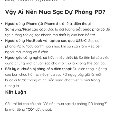
không bị lỗi thời trong nhiều năm tới.
Vậy Ai Nên Mua Sạc Dự Phòng PD?
Người dùng iPhone (từ iPhone 8 trở lên), điện thoại
Samsung/Pixel cao cấp:
Đây là đối tượng
bắt buộc phải có
để
tận hưởng tốc độ sạc nhanh mà thiết bị của bạn hỗ trợ.
Người dùng MacBook và laptop sạc qua USB-C:
Sạc dự
phòng PD là “cứu cánh” hoàn hảo khi bạn cần làm việc bên
ngoài mà không có ổ cắm.
Người yêu công nghệ, sở hữu nhiều thiết bị:
Sự tiện lợi của việc
dùng chung một chuẩn sạc cho mọi thứ là không thể bàn cãi.
Bất kỳ ai chuẩn bị nâng cấp điện thoại:
Dù điện thoại hiện tại
của bạn chưa hỗ trợ, việc mua sạc PD ngay bây giờ là một
bước đi trước thông minh, sẵn sàng cho thiết bị mới trong
tương lai.
Kết Luận
Câu trả lời cho câu hỏi “Có nên mua sạc dự phòng PD không?”
là một tiếng
“CÓ”
dứt khoát.