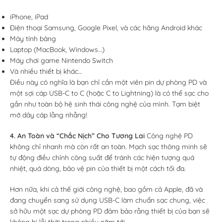
iPhone, iPad
Điện thoại Samsung, Google Pixel, và các hãng Android khác
Máy tính bảng
Laptop (MacBook, Windows…)
Máy chơi game Nintendo Switch
Và nhiều thiết bị khác…
Điều này có nghĩa là bạn chỉ cần một viên pin dự phòng PD và
một sợi cáp USB-C to C (hoặc C to Lightning) là có thể sạc cho
gần như toàn bộ hệ sinh thái công nghệ của mình. Tạm biệt
mớ dây cáp lằng nhằng!
4. An Toàn và “Chắc Nịch” Cho Tương Lai
Công nghệ PD
không chỉ nhanh mà còn rất an toàn. Mạch sạc thông minh sẽ
tự động điều chỉnh công suất để tránh các hiện tượng quá
nhiệt, quá dòng, bảo vệ pin của thiết bị một cách tối đa.
Hơn nữa, khi cả thế giới công nghệ, bao gồm cả Apple, đã và
đang chuyển sang sử dụng USB-C làm chuẩn sạc chung, việc
sở hữu một sạc dự phòng PD đảm bảo rằng thiết bị của bạn sẽ