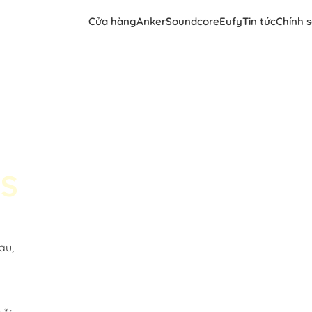
Cửa hàng
Anker
Soundcore
Eufy
Tin tức
Chính 
s
au,