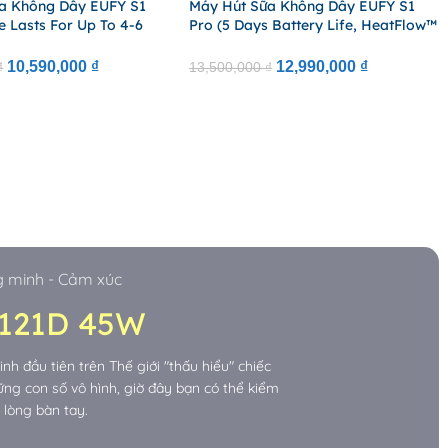
a Không Dây EUFY S1
Máy Hút Sữa Không Dây EUFY S1
fe Lasts For Up To 4-6
Pro (5 Days Battery Life, HeatFlow™
ssions, HeatFlow™
Heating Technology With 7
chnology With 7
Temperature Levels, 35°C–41°C
10,590,000
₫
12,990,000
₫
₫
13,500,000
₫
e Levels, Support App)
Adjustable Temperature, Support
App)
g minh - Cảm xúc
A121D 45W
h đầu tiên trên Thế giới "thấu hiểu" chiếc
ng con số vô hình, giờ đây bạn có thể kiểm
 lòng bàn tay.