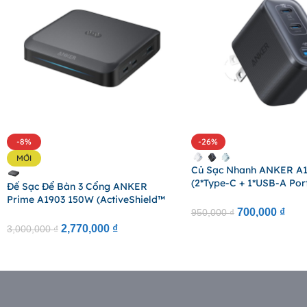
-8%
-26%
MỚI
Củ Sạc Nhanh ANKER A
(2*Type-C + 1*USB-A Port
Đế Sạc Để Bàn 3 Cổng ANKER
ActiveShield™ 4.0)
Prime A1903 150W (ActiveShield™
700,000
₫
4.0, With Pogo Pin + 2*Type-C +
950,000
₫
1*USB-A Port, Smart Digital Display,
2,770,000
₫
3,000,000
₫
Control Via App)