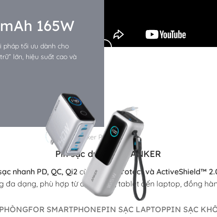
0mAh 165W
 pháp tối ưu dành cho
rữ” lớn, hiệu suất cao và
Anker Power Banks
Pin sạc dự phòng ANKER
sạc nhanh PD, QC, Qi2
cùng
MultiProtect và ActiveShield™ 2.
g đa dạng, phù hợp từ điện thoại, tablet đến laptop, đồng hàn
 PHÒNG
FOR SMARTPHONE
PIN SẠC LAPTOP
PIN SẠC KH