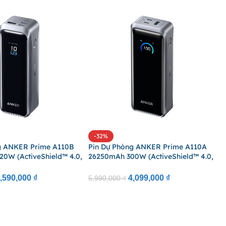
-32%
g ANKER Prime A110B
Pin Dự Phòng ANKER Prime A110A
0W (ActiveShield™ 4.0,
26250mAh 300W (ActiveShield™ 4.0,
P
0, Real-Time Monitors,
PowerIQ™ 4.0, Dual Input 250W
2
 App, Adjustable Power
Max, Real-Time Monitors, Controls
P
,590,000
₫
4,099,000
₫
5,990,000
₫
stomize Screensaver,
Via App, Adjustable Power Settings)
C
1
ved)