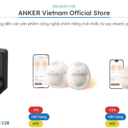
Sản phẩm mới
ANKER Vietnam Official Store
g đến các sản phẩm công nghệ chính hãng mới nhất, từ sạc nhanh, p
-5%
-12%
Hết hàng
Hết hàng
i C28
MỚI
MỚI