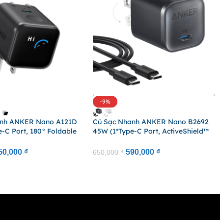
-9%
anh ANKER Nano A121D
Củ Sạc Nhanh ANKER Nano B2692
-C Port, 180° Foldable
45W (1*Type-C Port, ActiveShield™
 Display, ActiveShield™
3.0)
50,000
₫
590,000
₫
650,000
₫