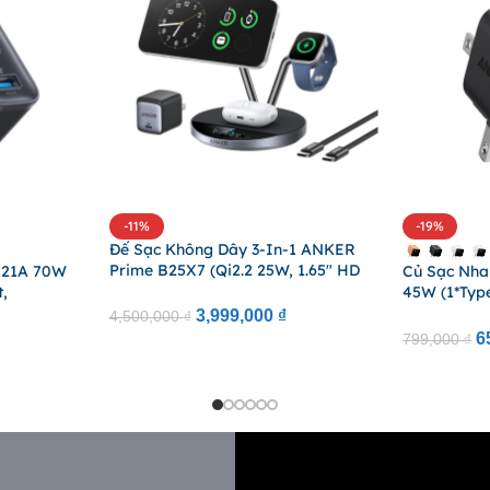
-11%
-19%
Đế Sạc Không Dây 3-In-1 ANKER
Prime B25X7 (Qi2.2 25W, 1.65″ HD
121A 70W
Củ Sạc Nh
Smart Display, Smart Interaction,
,
45W (1*Type
Aerospace-Grade TEC Active
Plug, Smart
3,999,000
₫
4,500,000
₫
Cooling, Control Via App)
5.0)
6
799,000
₫