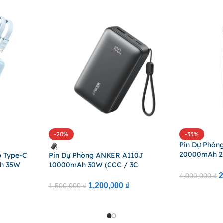
-20%
-35%
Pin Dự Phòn
20000mAh 22
p Type-C
Pin Dự Phòng ANKER A110J
PowerIQ™ 4.
h 35W
10000mAh 30W (CCC / 3C
Controls Via
, Digital
Certification, 2*Type-C + 1*USB-A
2
4,000,000
₫
Settings, Cu
Port, Digital Display, LiFePO4 Cell)
1,200,000
₫
1,500,000
₫
Flight Appro