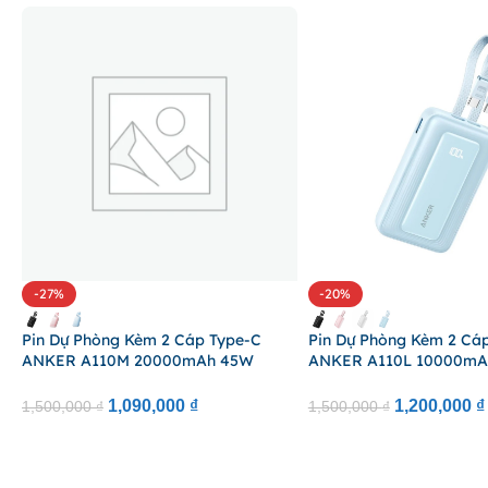
-27%
-20%
Pin Dự Phòng Kèm 2 Cáp Type-C
Pin Dự Phòng Kèm 2 Cá
ANKER A110M 20000mAh 45W
ANKER A110L 10000mA
(1*Type-C + 1*USB-A Port, Digital
(1*Type-C + 1*USB-A Port
Display)
Display)
1,090,000
₫
1,200,000
₫
1,500,000
₫
1,500,000
₫