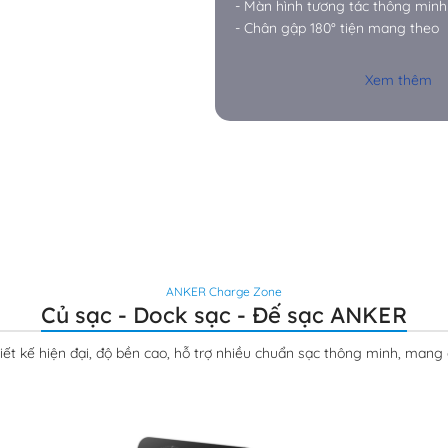
- Màn hình tương tác thông minh
- Chân gập 180° tiện mang theo
Xem thêm
ANKER Charge Zone
Củ sạc - Dock sạc - Đế sạc ANKER
t kế hiện đại, độ bền cao, hỗ trợ nhiều chuẩn sạc thông minh, mang đ