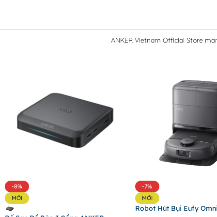
ANKER Vietnam Official Store man
-8%
-7%
MỚI
MỚI
Robot Hút Bụi Eufy Omn