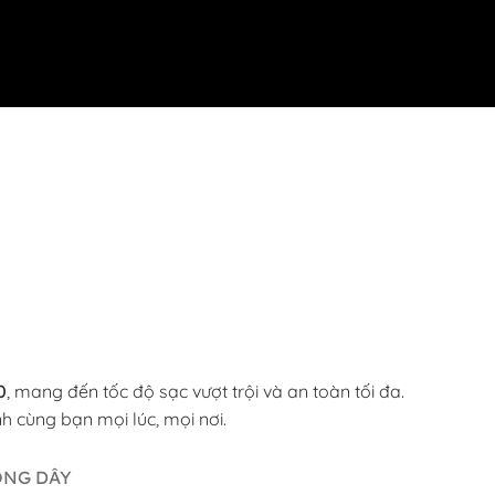
0
, mang đến tốc độ sạc vượt trội và an toàn tối đa.
h cùng bạn mọi lúc, mọi nơi.
ÔNG DÂY