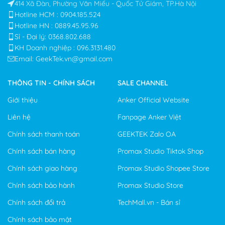
414 Xã Đàn, Phường Văn Miếu - Quốc Tử Giám, TP.Hà Nội
Hotline HCM : 0904.185.524
Hotline HN : 0889.45.95.96
Sỉ - Đại lý: 0368.802.688​
KH Doanh nghiệp : 096.3131.480
Email: GeekTek.vn@gmail.com
THÔNG TIN - CHÍNH SÁCH
SALE CHANNEL
Giới thiệu
Anker Official Website
Liên hệ
Fanpage Anker Việt
Chính sách thanh toán
GEEKTEK Zalo OA
Chính sách bán hàng
Promax Studio Tiktok Shop
Chính sách giao hàng
Promax Studio Shopee Store
Chính sách bảo hành
Promax Studio Store
Chính sách đổi trả
TechMall.vn - Bán sỉ
Chính sách bảo mật