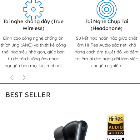
Tai nghe không dây (True
Tai Nghe Chụp Tai
Wireless)
(Headphone)
Đỉnh cao công nghệ chống ồn
Sự kết hợp hoàn hảo giữa chất
thích ứng (ANC) và thiết kế công
âm Hi-Res Audio sắc nét, khả
thái học siêu nhỏ gọn, giúp bạn
năng cách âm tuyệt đối và đệm
tự do tận hưởng âm nhạc
tai êm ái cho ngày dài làm việc
nguyên bản mọi lúc, mọi nơi.
chuyên nghiệp.
BEST SELLER