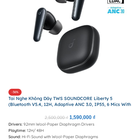
-36%
Tai Nghe Không Dây TWS SOUNDCORE Liberty 5
(Bluetooth V5.4, 12H, Adaptive ANC 3.0, IP55, 6 Mics With
Al, Multipoint Connection, Dolby Audio, Hi-Res Audio,
Support App)
T
1,590,000
₫
2,500,000
₫
Drivers:
9.2mm Wool-Paper Diaphragm Drivers
P
Playtime:
12H/ 48H
M
Sound:
Hi-Fi Sound with Wool-Paper Diaphragms
D