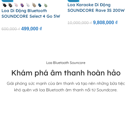
Loa Karaoke Di Động
SOUNDCORE Rave 3S 200W
Loa Di Động Bluetooth
(Bluetooth V5.3, 12H,
SOUNDCORE Select 4 Go 5W
Customizable Dynamic Light
(Bluetooth V5.4, 20H,
9,808,000
₫
10,000,000
₫
Show, Al Vocal Removal,
2400mAh, Punchy Sound, IP67,
499,000
₫
600,000
₫
Guitar / Mic Input, Link 100+
TWS, Support App)
Speakers With Auracast, IPX5,
2 Wireless Microphones,
BassUp™, Support App)
Loa Bluetooth Souncore
Khám phá âm thanh hoàn hảo
Giải phóng sức mạnh của âm thanh và tạo nên những bữa tiệc
khó quên với loa Bluetooth âm thanh nổi từ Soundcore.