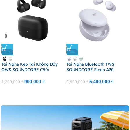
-18%
-8%
Tai Nghe Kẹp Tai Không Dây
Tai Nghe Bluetooth TWS
OWS SOUNDCORE C50i
SOUNDCORE Sleep A30
(Bluetooth V6.0, 7H, Hi-Res
(Bluetooth V5.4, 9H, IPX4, ANC
Audio, IP55, AI-Enhanced
Engineered For Sleep, Triple
990,000
₫
5,490,000
₫
1,200,000
₫
5,990,000
₫
Clear Calls)
Noise Reduction System)