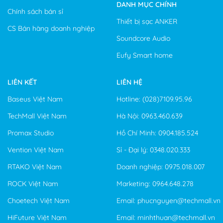
DANH MỤC CHÍNH
Chính sách bán sỉ
Thiết bị sạc ANKER
CS Bán hàng doanh nghiệp
Soundcore Audio
Eufy Smart home
LIÊN KẾT
LIÊN HỆ
Baseus Việt Nam
Hotline: (028)7109.95.96
TechMall Việt Nam
Hà Nội: 0963.460.639
Promax Studio
Hồ Chí Minh: 0904.185.524
Vention Việt Nam
Sỉ - Đại lý: 0348.020.333
RTAKO Việt Nam
Doanh nghiệp: 0975.018.007
ROCK Việt Nam
Marketing: 0964.648.278
Choetech Việt Nam
Email: phucnguyen@techmall.vn
HiFuture Việt Nam
Email: minhthuan@techmall.vn