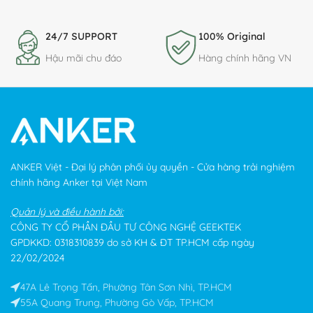
24/7 SUPPORT
100% Original
Hậu mãi chu đáo
Hàng chính hãng VN
ANKER Việt - Đại lý phân phối ủy quyền - Cửa hàng trải nghiệm
chính hãng Anker tại Việt Nam
Quản lý và điều hành bởi:
CÔNG TY CỔ PHẦN ĐẦU TƯ CÔNG NGHỆ GEEKTEK
GPDKKD: 0318310839 do sở KH & ĐT TP.HCM cấp ngày
22/02/2024
47A Lê Trọng Tấn, Phường Tân Sơn Nhì, TP.HCM
55A Quang Trung, Phường Gò Vấp, TP.HCM