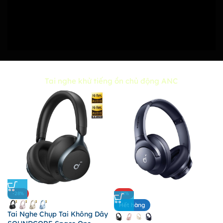
Tai nghe khử tiếng ồn chủ động ANC
-28%
-11%
Hết hàng
Tai Nghe Chụp Tai Không Dây