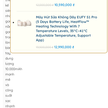
thiết
10,590,000
₫
12,000,000
₫
kế
siêu
nhỏ
Máy Hút Sữa Không Dây EUFY S1 Pro
gọn
(5 Days Battery Life, HeatFlow™
Heating Technology With 7
nằm
Temperature Levels, 35°C–41°C
gọn
Adjustable Temperature, Support
trong
App)
lòng
12,990,000
₫
13,500,000
₫
bàn
tay,
dung
lượng
10.000mAh
mạnh
mẽ
và
công
suất
sạc
nhanh