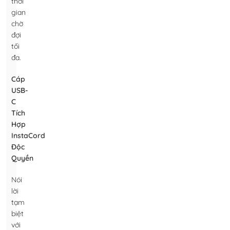
thời
gian
chờ
đợi
tối
đa.
Cáp
USB-
C
Tích
Hợp
InstaCord
Độc
Quyền
Nói
lời
tạm
biệt
với