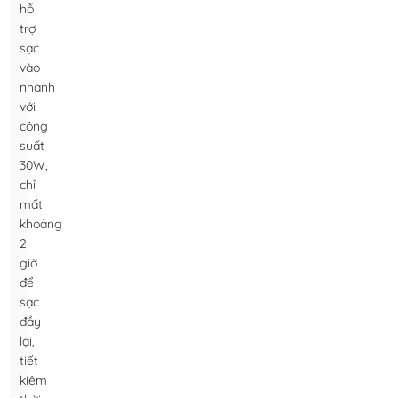
hỗ
trợ
sạc
vào
nhanh
với
công
suất
30W,
chỉ
mất
khoảng
2
giờ
để
sạc
đầy
lại,
tiết
kiệm