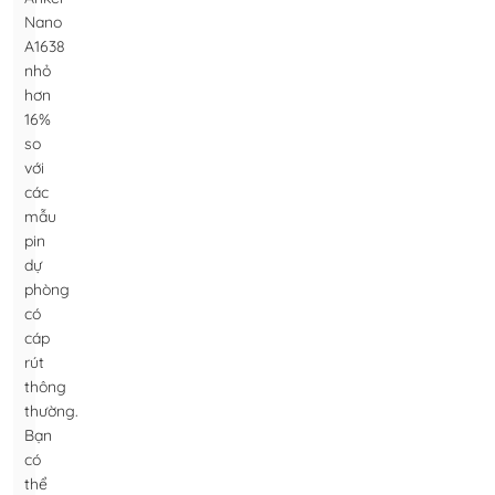
Nano
A1638
nhỏ
hơn
16%
so
với
các
mẫu
pin
dự
phòng
có
cáp
rút
thông
thường.
Bạn
có
thể