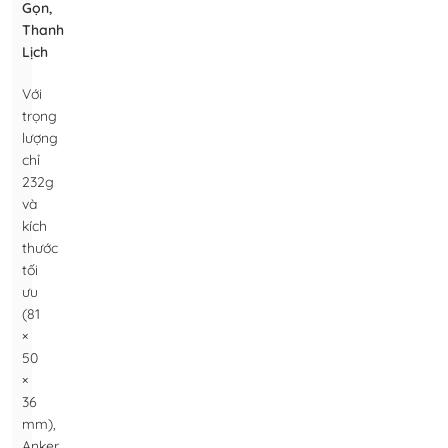
Gọn,
Thanh
Lịch
Với
trọng
lượng
chỉ
232g
và
kích
thước
tối
ưu
(81
×
50
×
36
mm),
Anker