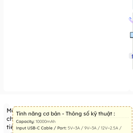
Mô tả
Tính năng cơ bản - Thông số kỹ thuật :
chi
Capacity:
10000mAh
tiết
Input USB-C Cable / Port:
5V⎓3A / 9V⎓3A / 12V⎓2.5A /