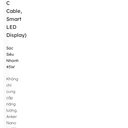
C
Cable,
Smart
LED
Display)
Sạc
Siêu
Nhanh
45W
Không
chỉ
cung
cấp
năng
lượng,
Anker
Nano