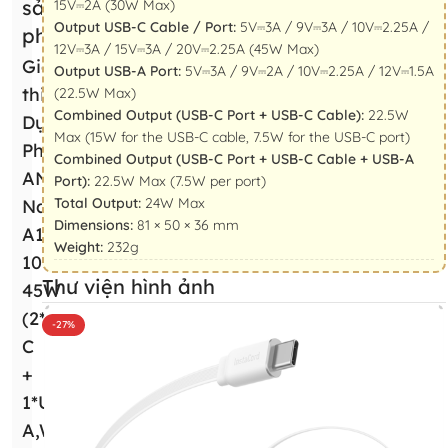
sản
15V⎓2A (30W Max)
Output USB-C Cable / Port:
5V⎓3A / 9V⎓3A / 10V⎓2.25A /
phẩm
12V⎓3A / 15V⎓3A / 20V⎓2.25A (45W Max)
Giới
Output USB-A Port:
5V⎓3A / 9V⎓2A / 10V⎓2.25A / 12V⎓1.5A
thiệu Pin
(22.5W Max)
Combined Output (USB-C Port + USB-C Cable):
22.5W
Dự
Max (15W for the USB-C cable, 7.5W for the USB-C port)
Phòng
Combined Output (USB-C Port + USB-C Cable + USB-A
ANKER
Port):
22.5W Max (7.5W per port)
Total Output:
24W Max
Nano
Dimensions:
81 × 50 × 36 mm
A1638
Weight:
232g
10000mAh
Thư viện hình ảnh
45W
(2*Type-
-27%
C
+
1*USB-
A,With