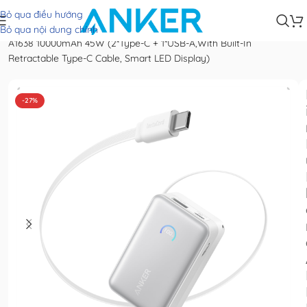
Bỏ qua điều hướng
Home
|
Pin dự phòng cho điện thoại
|
Pin Dự Phòng ANKER Nano
Bỏ qua nội dung chính
A1638 10000mAh 45W (2*Type-C + 1*USB-A,With Built-In
Retractable Type-C Cable, Smart LED Display)
-27%