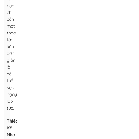
bạn
chỉ
cần
một
thao
tác
kéo
đơn
giản
là
có
thể
sạc
ngay
lập
tức.
Thiết
Kế
Nhỏ