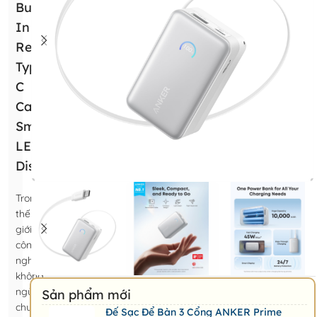
Built-
In
Retractable
Type-
C
Cable,
Smart
LED
Display)
Trong
thế
giới
công
nghệ
không
ngừng
Sản phẩm mới
chuyển
Đế Sạc Để Bàn 3 Cổng ANKER Prime