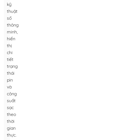
kỹ
thuật
số
thông
minh,
hiển
thị
chi
tiết
trạng
thái
pin
và
công
suất
sạc
theo
thời
gian
thực.