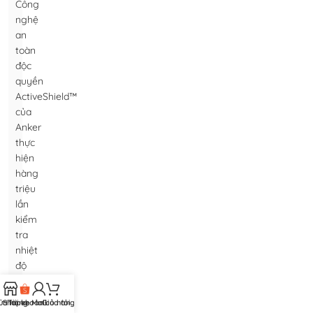
Công
nghệ
an
toàn
độc
quyền
ActiveShield™
của
Anker
thực
hiện
hàng
triệu
lần
kiểm
tra
nhiệt
độ
mỗi
ngày,
ửa hàng
Shopee Mall
Tài khoản của tôi
Giỏ hàng
giúp