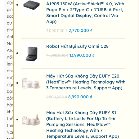
động,
A1903 150W (ActiveShield™ 4.0, With
pin
Pogo Pin + 2*Type-C + 1*USB-A Port,
Smart Digital Display, Control Via
sạc
App)
dự
phòng
2,770,000
₫
3,000,000
₫
Anker
Nano
Robot Hút Bụi Eufy Omni C28
A1638
13,990,000
₫
14,990,000
₫
nổi
lên
như
Máy Hút Sữa Không Dây EUFY E20
một
(HeatFlow™ Heating Technology With
người
3 Temperature Levels, Support App)
bạn
8,990,000
₫
9,500,000
₫
đồng
hành
không
Máy Hút Sữa Không Dây EUFY S1
thể
(Battery Life Lasts For Up To 4-6
Pumping Sessions, HeatFlow™
thiếu.
Heating Technology With 7
Với
Temperature Levels, Support App)