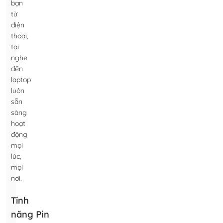
bạn
từ
điện
thoại,
tai
nghe
đến
laptop
luôn
sẵn
sàng
hoạt
động
mọi
lúc,
mọi
nơi.
Tính
năng Pin