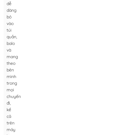
dễ
dàng
bỏ
vào
túi
quần,
balo
và
mang
theo
bên
mình
trong
mọi
chuyến
đi,
kể
cả
trên
máy