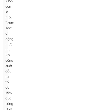
A1638
còn
là
một
“trạm
sạc”
di
động
thực
thụ.
Với
công
suất
đầu
ra
tối
đa
45W
qua
cổng
USB-