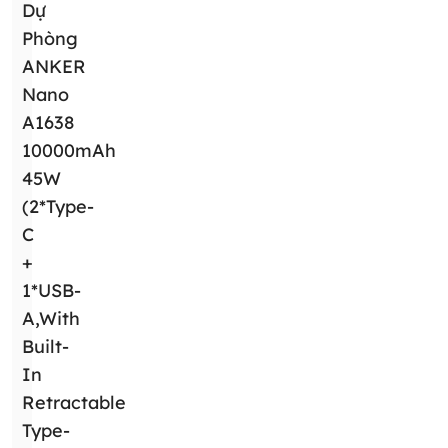
Dự
Phòng
ANKER
Nano
A1638
10000mAh
45W
(2*Type-
C
+
1*USB-
A,With
Built-
In
Retractable
Type-