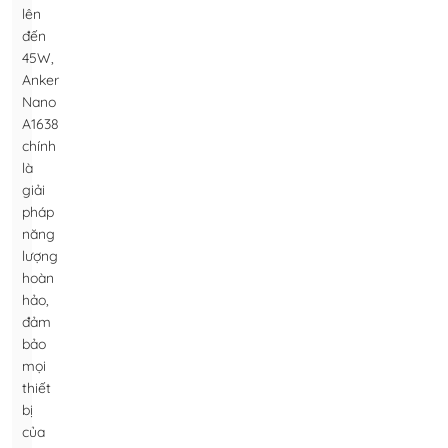
lên
đến
45W,
Anker
Nano
A1638
chính
là
giải
pháp
năng
lượng
hoàn
hảo,
đảm
bảo
mọi
thiết
bị
của