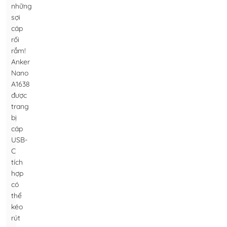
những
sợi
cáp
rối
rắm!
Anker
Nano
A1638
được
trang
bị
cáp
USB-
C
tích
hợp
có
thể
kéo
rút