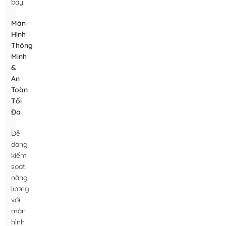
bay.
Màn
Hình
Thông
Minh
&
An
Toàn
Tối
Đa
Dễ
dàng
kiểm
soát
năng
lượng
với
màn
hình