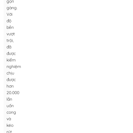
gọn
gàng.
Với
độ
bền
vượt
trội,
đã
được
kiểm
nghiệm
chịu
được
hơn
20.000
lần
uốn
cong
và
kéo
rút,