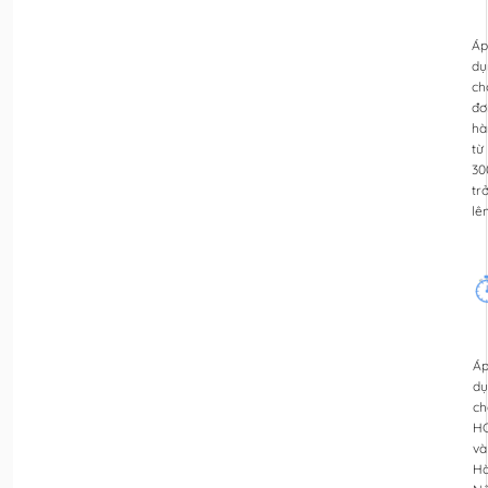
Áp
dụ
ch
đơ
hà
từ
30
tr
lê
Á
dụ
ch
H
và
H