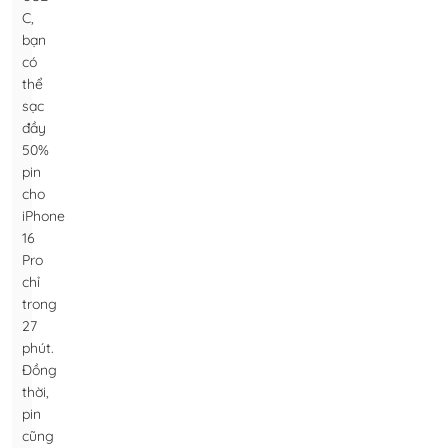
C,
bạn
có
thể
sạc
đầy
50%
pin
cho
iPhone
16
Pro
chỉ
trong
27
phút.
Đồng
thời,
pin
cũng