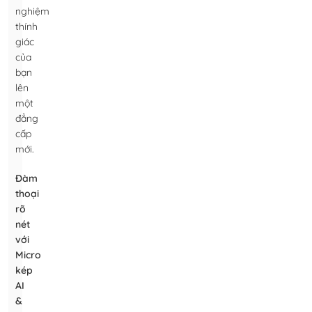
nghiệm
thính
giác
của
bạn
lên
một
đẳng
cấp
mới.
Đàm
thoại
rõ
nét
với
Micro
kép
AI
&