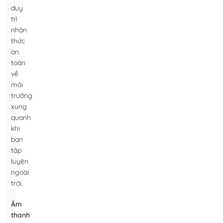
duy
trì
nhận
thức
an
toàn
về
môi
trường
xung
quanh
khi
bạn
tập
luyện
ngoài
trời.
Âm
thanh