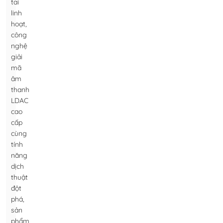
tai
linh
hoạt,
công
nghệ
giải
mã
âm
thanh
LDAC
cao
cấp
cùng
tính
năng
dịch
thuật
đột
phá,
sản
phẩm