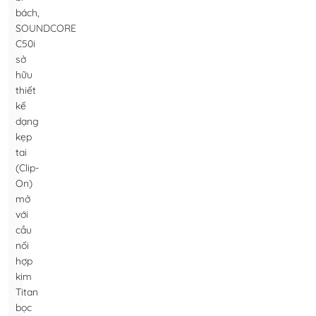
bách,
SOUNDCORE
C50i
sở
hữu
thiết
kế
dạng
kẹp
tai
(Clip-
On)
mở
với
cầu
nối
hợp
kim
Titan
bọc