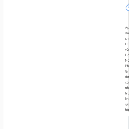
Á
dụ
ch
H
và
H
Nộ
Ph
Gr
đư
xa
nh
tr
kh
gi
hà