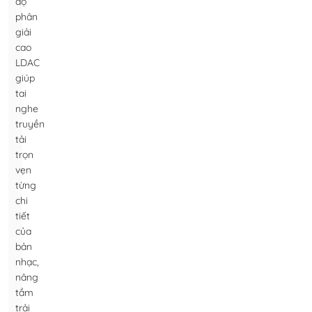
độ
phân
giải
cao
LDAC
giúp
tai
nghe
truyền
tải
trọn
vẹn
từng
chi
tiết
của
bản
nhạc,
nâng
tầm
trải