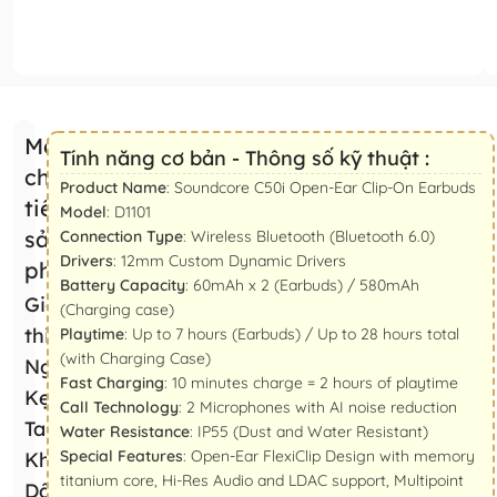
Mô tả
Tính năng cơ bản - Thông số kỹ thuật :
chi
Product Name
: Soundcore C50i Open-Ear Clip-On Earbuds
tiết
Model
: D1101
sản
Connection Type
: Wireless Bluetooth (Bluetooth 6.0)
Drivers
: 12mm Custom Dynamic Drivers
phẩm
Battery Capacity
: 60mAh x 2 (Earbuds) / 580mAh
Giới
(Charging case)
thiệu Tai
Playtime
: Up to 7 hours (Earbuds) / Up to 28 hours total
(with Charging Case)
Nghe
Fast Charging
: 10 minutes charge = 2 hours of playtime
Kẹp
Call Technology
: 2 Microphones with AI noise reduction
Tai
Water Resistance
: IP55 (Dust and Water Resistant)
Special Features
: Open-Ear FlexiClip Design with memory
Không
titanium core, Hi-Res Audio and LDAC support, Multipoint
Dây