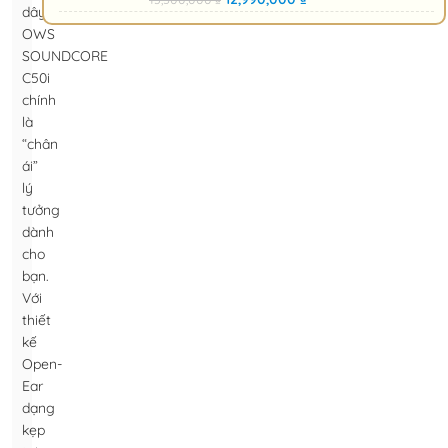
dây
OWS
SOUNDCORE
C50i
chính
là
“chân
ái”
lý
tưởng
dành
cho
bạn.
Với
thiết
kế
Open-
Ear
dạng
kẹp