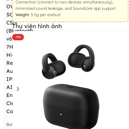
Connection (connect to two devices simultaneously),
OWS
minimized sound leakage, and Soundcore app support.
SOUNDCORE
Weight
: 5.5g per earbud
C50i
Thư viện hình ảnh
(Bluetooth
-18%
v6.0,
7H,
Hi-
Res
Audio,
IP55,
AI-
Enhanced
Clear
Calls)
Bạn