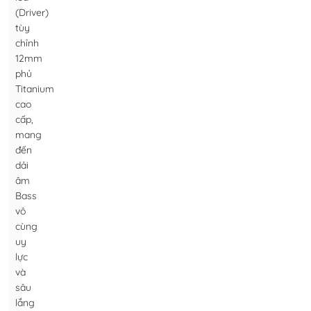
(Driver)
tùy
chỉnh
12mm
phủ
Titanium
cao
cấp,
mang
đến
dải
âm
Bass
vô
cùng
uy
lực
và
sâu
lắng