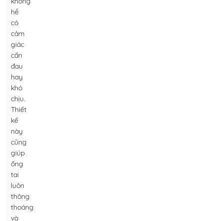
không
hề
có
cảm
giác
cấn
đau
hay
khó
chịu.
Thiết
kế
này
cũng
giúp
ống
tai
luôn
thông
thoáng
và