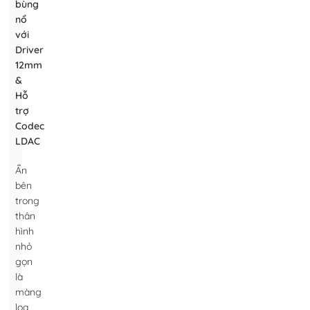
bùng
nổ
với
Driver
12mm
&
Hỗ
trợ
Codec
LDAC
Ẩn
bên
trong
thân
hình
nhỏ
gọn
là
màng
loa