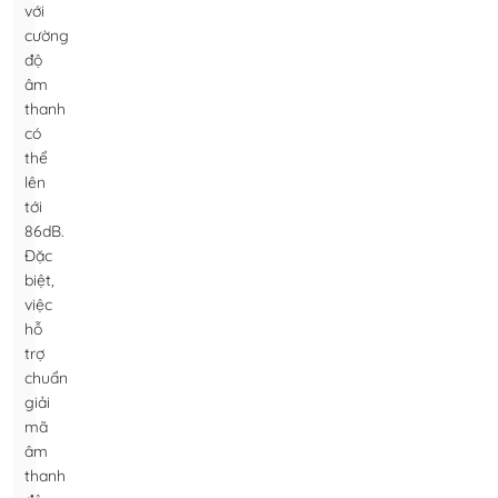
với
cường
độ
âm
thanh
có
thể
lên
tới
86dB.
Đặc
biệt,
việc
hỗ
trợ
chuẩn
giải
mã
âm
thanh