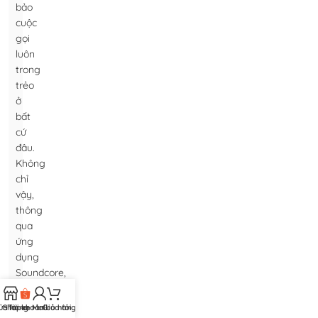
bảo
cuộc
gọi
luôn
trong
trẻo
ở
bất
cứ
đâu.
Không
chỉ
vậy,
thông
qua
ứng
dụng
Soundcore,
chiếc
tai
ửa hàng
Shopee Mall
Tài khoản của tôi
Giỏ hàng