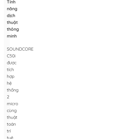
Tính
năng
dịch
thuật
thông
minh
SOUNDCORE
C50i
được
tích
hợp
hệ
thống
2
micro
cùng
thuật
toán
trí
tuệ