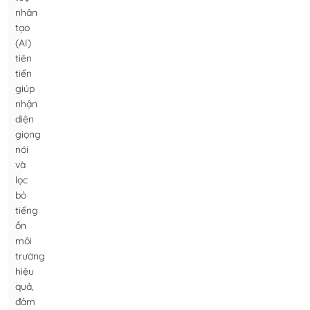
nhân
tạo
(AI)
tiên
tiến
giúp
nhận
diện
giọng
nói
và
lọc
bỏ
tiếng
ồn
môi
trường
hiệu
quả,
đảm