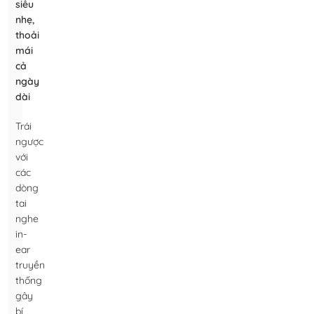
siêu
nhẹ,
thoải
mái
cả
ngày
dài
Trái
ngược
với
các
dòng
tai
nghe
in-
ear
truyền
thống
gây
bí