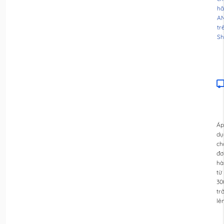
hã
A
tr
Sh
Áp
dụ
ch
đơ
hà
từ
30
tr
lê