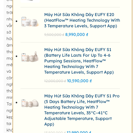
ngoài
trời
Máy Hút Sữa Không Dây EUFY E20
nhưng
(HeatFlow™ Heating Technology With
vẫn
3 Temperature Levels, Support App)
sở
8,990,000
₫
9,500,000
₫
hữu
âm
Máy Hút Sữa Không Dây EUFY S1
thanh
(Battery Life Lasts For Up To 4-6
mạnh
Pumping Sessions, HeatFlow™
mẽ
Heating Technology With 7
và
Temperature Levels, Support App)
công
10,590,000
₫
12,000,000
₫
nghệ
thông
Máy Hút Sữa Không Dây EUFY S1 Pro
minh?
(5 Days Battery Life, HeatFlow™
Tai
Heating Technology With 7
nghe
Temperature Levels, 35°C–41°C
kẹp
Adjustable Temperature, Support
tai
App)
không
12,990,000
₫
13,500,000
₫