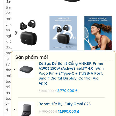
đang
tìm
kiếm
một
chiếc
tai
nghe
không
dây
mang
Sản phẩm mới
lại
Đế Sạc Để Bàn 3 Cổng ANKER Prime
sự
A1903 150W (ActiveShield™ 4.0, With
thoải
Pogo Pin + 2*Type-C + 1*USB-A Port,
mái
Smart Digital Display, Control Via
tuyệt
App)
đối,
2,770,000
₫
3,000,000
₫
an
toàn
Robot Hút Bụi Eufy Omni C28
khi
di
13,990,000
₫
14,990,000
₫
chuyển