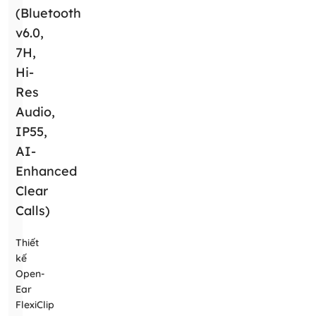
(Bluetooth
v6.0,
7H,
Hi-
Res
Audio,
IP55,
AI-
Enhanced
Clear
Calls)
Thiết
kế
Open-
Ear
FlexiClip