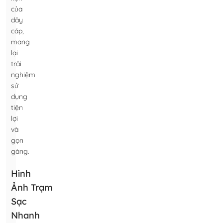
của
dây
cáp,
mang
lại
trải
nghiệm
sử
dụng
tiện
lợi
và
gọn
gàng.
Hình
Ảnh Trạm
Sạc
Nhanh