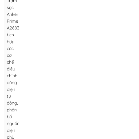
Trạm
sạc
Anker
Prime
A2683
tích
hợp
các
cơ
chế
điều
chỉnh
dòng
điện
tự
động,
phân
bổ
nguồn
điện
phù