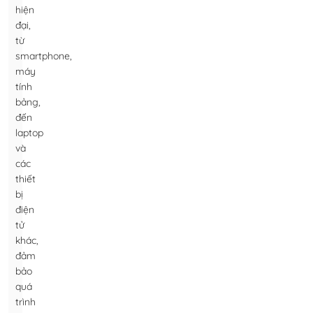
hiện
đại,
từ
smartphone,
máy
tính
bảng,
đến
laptop
và
các
thiết
bị
điện
tử
khác,
đảm
bảo
quá
trình