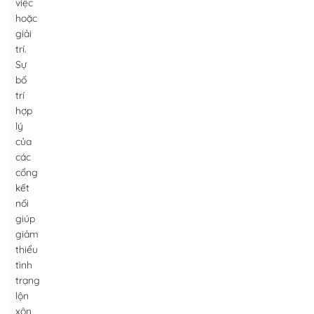
việc
hoặc
giải
trí.
Sự
bố
trí
hợp
lý
của
các
cổng
kết
nối
giúp
giảm
thiểu
tình
trạng
lộn
xộn