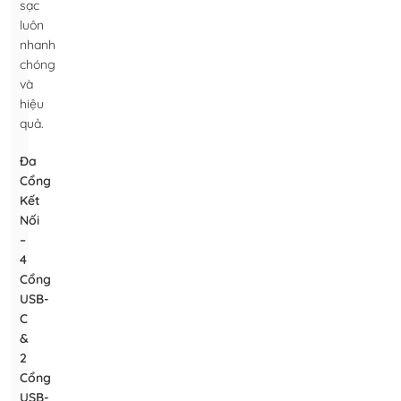
sạc
luôn
nhanh
chóng
và
hiệu
quả.
Đa
Cổng
Kết
Nối
–
4
Cổng
USB-
C
&
2
Cổng
USB-