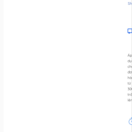
Sh
Áp
dụ
ch
đơ
hà
từ
30
tr
lê