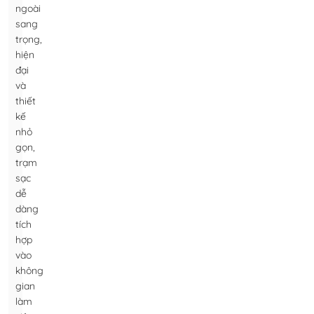
ngoài
sang
trọng,
hiện
đại
và
thiết
kế
nhỏ
gọn,
trạm
sạc
dễ
dàng
tích
hợp
vào
không
gian
làm