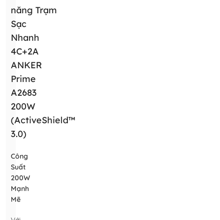
năng Trạm
Sạc
Nhanh
4C+2A
ANKER
Prime
A2683
200W
(ActiveShield™
3.0)
Công
Suất
200W
Mạnh
Mẽ