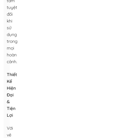
tâm
tuyệt
đối
khi
sử
dụng
trong
mọi
hoàn
cảnh.
Thiết
Kế
Hiện
Đại
&
Tiện
Lợi
Với
vẻ