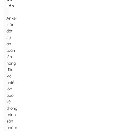
Lớp
Anker
luôn
đặt
sự
an
toàn
lên
hàng
đầu.
Với
nhiều
lớp
bảo
vệ
thông
minh,
sản
phẩm