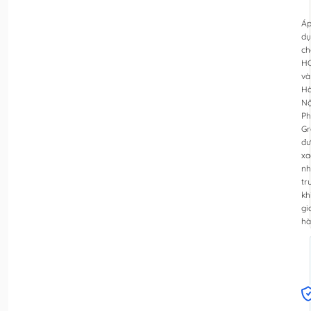
Á
dụ
ch
H
và
H
Nộ
Ph
Gr
đư
xa
nh
tr
kh
gi
hà