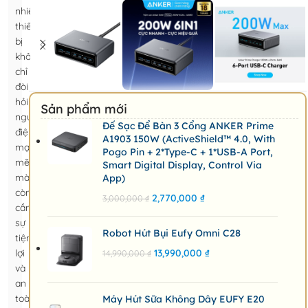
nhiều
thiết
bị
không
chỉ
đòi
hỏi
Sản phẩm mới
nguồn
Đế Sạc Để Bàn 3 Cổng ANKER Prime
điện
A1903 150W (ActiveShield™ 4.0, With
mạnh
Pogo Pin + 2*Type-C + 1*USB-A Port,
mẽ
Smart Digital Display, Control Via
mà
App)
còn
2,770,000
₫
3,000,000
₫
cần
sự
Robot Hút Bụi Eufy Omni C28
tiện
lợi
13,990,000
₫
14,990,000
₫
và
an
toàn.
Máy Hút Sữa Không Dây EUFY E20