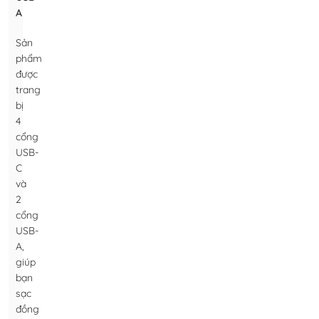
A
Sản
phẩm
được
trang
bị
4
cổng
USB-
C
và
2
cổng
USB-
A,
giúp
bạn
sạc
đồng