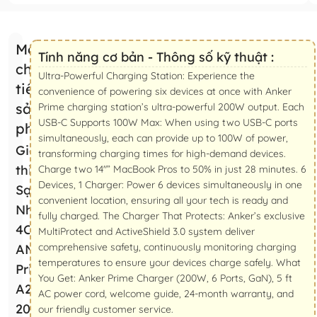
Mô tả
Tính năng cơ bản - Thông số kỹ thuật :
chi
Ultra-Powerful Charging Station: Experience the
tiết
convenience of powering six devices at once with Anker
sản
Prime charging station’s ultra-powerful 200W output. Each
USB-C Supports 100W Max: When using two USB-C ports
phẩm
simultaneously, each can provide up to 100W of power,
Giới
transforming charging times for high-demand devices.
thiệu Trạm
Charge two 14″” MacBook Pros to 50% in just 28 minutes. 6
Devices, 1 Charger: Power 6 devices simultaneously in one
Sạc
convenient location, ensuring all your tech is ready and
Nhanh
fully charged. The Charger That Protects: Anker’s exclusive
4C+2A
MultiProtect and ActiveShield 3.0 system deliver
comprehensive safety, continuously monitoring charging
ANKER
temperatures to ensure your devices charge safely. What
Prime
You Get: Anker Prime Charger (200W, 6 Ports, GaN), 5 ft
A2683
AC power cord, welcome guide, 24-month warranty, and
200W
our friendly customer service.