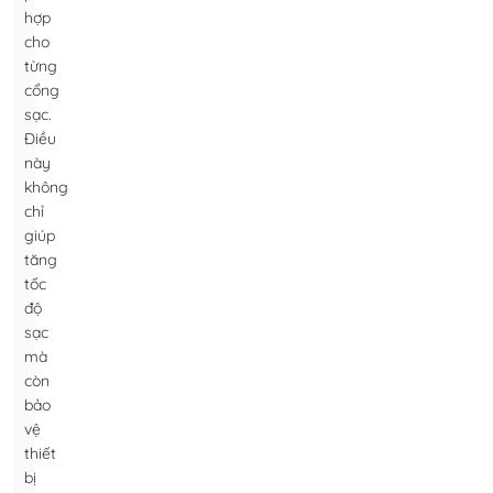
hợp
cho
từng
cổng
sạc.
Điều
này
không
chỉ
giúp
tăng
tốc
độ
sạc
mà
còn
bảo
vệ
thiết
bị