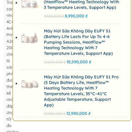
(HeatFlow™ Heating Technology With
Trạm
3 Temperature Levels, Support App)
sạc
nhanh
8,990,000
₫
9,500,000
₫
4C+2A
Anker
Máy Hút Sữa Không Dây EUFY S1
Prime
(Battery Life Lasts For Up To 4-6
A2683
Pumping Sessions, HeatFlow™
200W
Heating Technology With 7
Temperature Levels, Support App)
chính
là
10,590,000
₫
12,000,000
₫
sản
phẩm
Máy Hút Sữa Không Dây EUFY S1 Pro
được
(5 Days Battery Life, HeatFlow™
thiết
Heating Technology With 7
kế
Temperature Levels, 35°C–41°C
Adjustable Temperature, Support
nhằm
App)
đáp
ứng
12,990,000
₫
13,500,000
₫
tối
đa