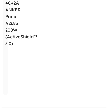
4C+2A
ANKER
Prime
A2683
200W
(ActiveShield™
3.0)