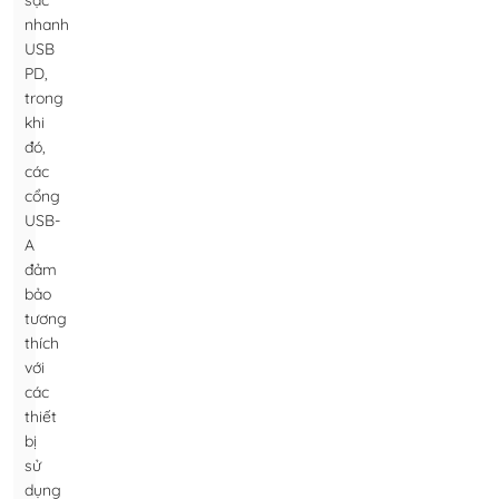
sạc
nhanh
USB
PD,
trong
khi
đó,
các
cổng
USB-
A
đảm
bảo
tương
thích
với
các
thiết
bị
sử
dụng