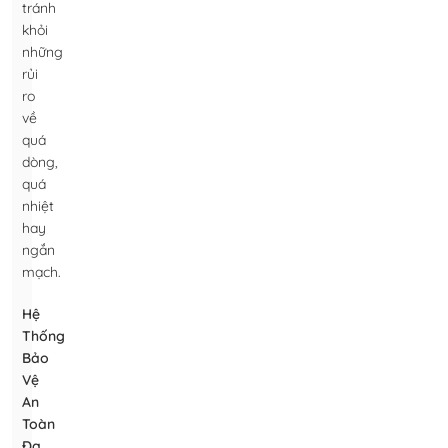
tránh
khỏi
những
rủi
ro
về
quá
dòng,
quá
nhiệt
hay
ngắn
mạch.
Hệ
Thống
Bảo
Vệ
An
Toàn
Đa