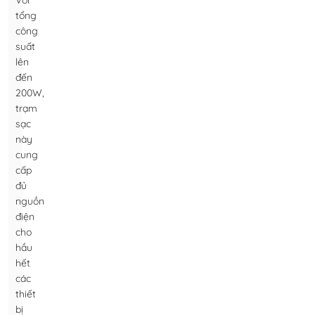
Với
tổng
công
suất
lên
đến
200W,
trạm
sạc
này
cung
cấp
đủ
nguồn
điện
cho
hầu
hết
các
thiết
bị