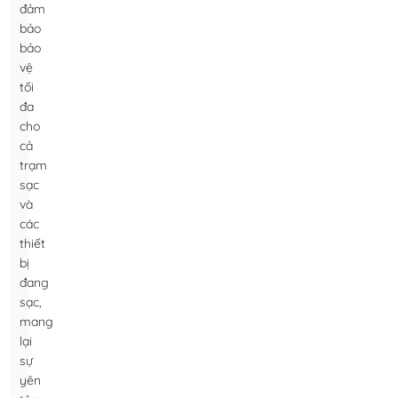
đảm
bảo
bảo
vệ
tối
đa
cho
cả
trạm
sạc
và
các
thiết
bị
đang
sạc,
mang
lại
sự
yên