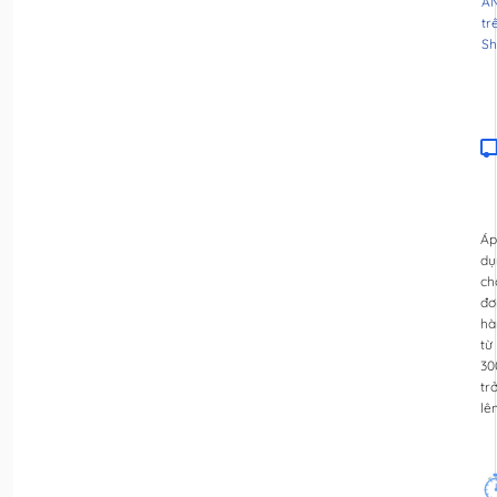
A
tr
Sh
Áp
dụ
ch
đơ
hà
từ
30
tr
lê