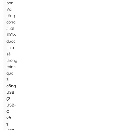
bạn.
Với
tổng
công
suất
100W
được
chia
sẻ
thông
minh
qua
3
cổng
USB
(2
USB-
C
và
1