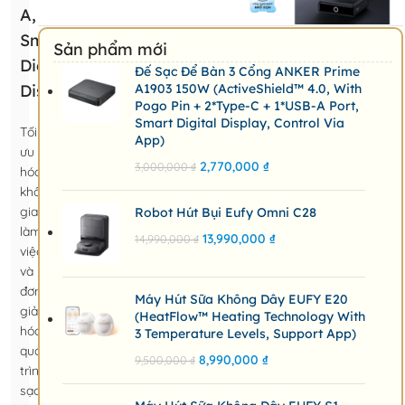
A,
Smart
Sản phẩm mới
Digital
Đế Sạc Để Bàn 3 Cổng ANKER Prime
Display)
A1903 150W (ActiveShield™ 4.0, With
Pogo Pin + 2*Type-C + 1*USB-A Port,
Smart Digital Display, Control Via
Tối
App)
ưu
2,770,000
₫
3,000,000
₫
hóa
không
gian
Robot Hút Bụi Eufy Omni C28
làm
13,990,000
₫
14,990,000
₫
việc
và
đơn
Máy Hút Sữa Không Dây EUFY E20
giản
(HeatFlow™ Heating Technology With
hóa
3 Temperature Levels, Support App)
quá
8,990,000
₫
9,500,000
₫
trình
sạc