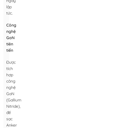
ngay
lập
tức.
Công
nghệ
GaN
tiên
tiến
Được
tích
hợp
công
nghệ
GaN
(Gallium
Nitride),
đế
sạc
Anker