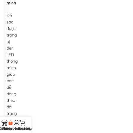
minh
Đế
sạc
được
trang
bị
đèn
LED
thông
minh
giúp
bạn
dễ
dàng
theo
dõi
trạng
thái
sạc
ửa hàng
Shopee Mall
Tài khoản của tôi
Giỏ hàng