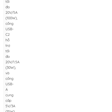
tối
đa
20V/5A
(100W),
cổng
USB-
C2
hỗ
trợ
tối
đa
20V/1.5A
(30W),
và
cổng
USB-
A
cung
cấp
5V/3A
(15W).