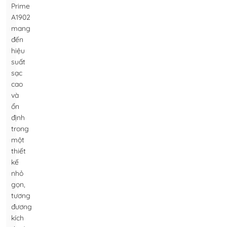
Prime
A1902
mang
đến
hiệu
suất
sạc
cao
và
ổn
định
trong
một
thiết
kế
nhỏ
gọn,
tương
đương
kích