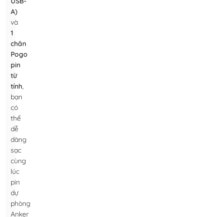
USB-
A)
và
1
chân
Pogo
pin
từ
tính
,
bạn
có
thể
dễ
dàng
sạc
cùng
lúc
pin
dự
phòng
Anker