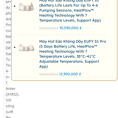
Máy Hút Sữa Không Dây EUFY S1
pin
(Battery Life Lasts For Up To 4-6
dự
Pumping Sessions, HeatFlow™
phòng
Heating Technology With 7
Anker
Temperature Levels, Support App)
Prime
10,590,000
₫
12,000,000
₫
của
bạn
Máy Hút Sữa Không Dây EUFY S1 Pro
với
(5 Days Battery Life, HeatFlow™
Đế
Heating Technology With 7
Sạc
Temperature Levels, 35°C–41°C
Từ
Adjustable Temperature, Support
Tính
App)
4-
12,990,000
₫
13,500,000
₫
in-
1
Anker
(A1902).
Với
công
suất
lên