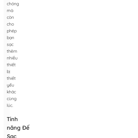
chóng
mà
còn
cho
phép
bạn
sạc
thêm
nhiều
thiết
bị
thiết
yếu
khác
cùng
lúc.
Tính
năng Đế
Sạc