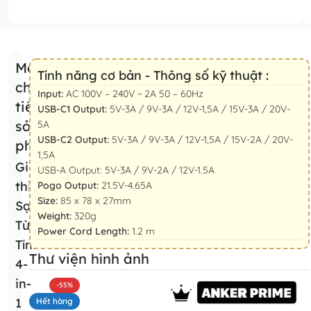
Mô tả
Tính năng cơ bản - Thông số kỹ thuật :
chi
Input:
AC 100V – 240V ~ 2A 50 – 60Hz
tiết
USB-C1 Output:
5V-3A / 9V-3A / 12V-1,5A / 15V-3A / 20V-
sản
5A
USB-C2 Output:
5V-3A / 9V-3A / 12V-1,5A / 15V-2A / 20V-
phẩm
1,5A
Giới
USB-A Output: 5V-3A / 9V-2A / 12V-1.5A
thiệu Đế
Pogo Output:
21.5V-4.65A
Size:
85 x 78 x 27mm
Sạc
Weight:
320g
Từ
Power Cord Length:
1.2 m
Tính
Thư viện hình ảnh
4-
in-
-55%
1
Hết hàng