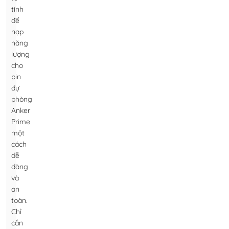
tính
để
nạp
năng
lượng
cho
pin
dự
phòng
Anker
Prime
một
cách
dễ
dàng
và
an
toàn.
Chỉ
cần