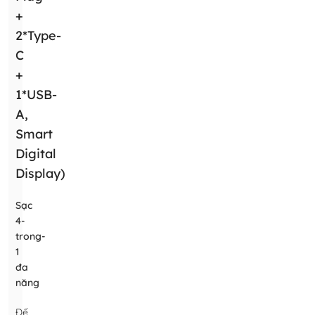
+
2*Type-
C
+
1*USB-
A,
Smart
Digital
Display)
Sạc
4-
trong-
1
đa
năng
Đế