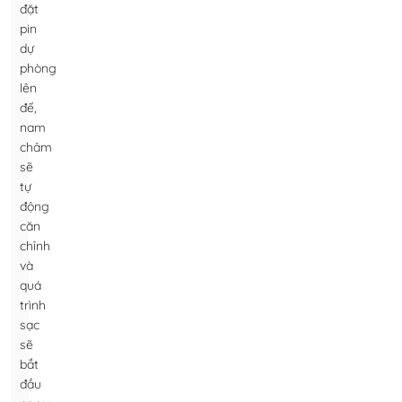
đặt
pin
dự
phòng
lên
đế,
nam
châm
sẽ
tự
động
căn
chỉnh
và
quá
trình
sạc
sẽ
bắt
đầu