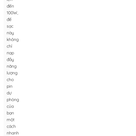
đến
100W,
đế
sạc
này
không
chỉ
nạp
đầy
năng
lượng
cho
pin
dự
phòng
của
bạn
một
cách
nhanh