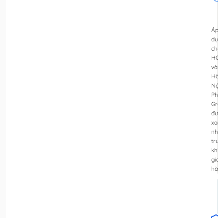
Á
dụ
ch
H
và
H
Nộ
Ph
Gr
đư
xa
nh
tr
kh
gi
hà