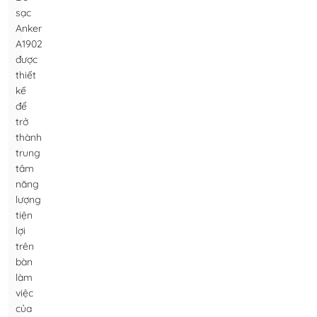
sạc
Anker
A1902
được
thiết
kế
để
trở
thành
trung
tâm
năng
lượng
tiện
lợi
trên
bàn
làm
việc
của