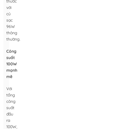
thước
với
củ
sạc
96W
thông
thường.
Công
suất
100W
mạnh
mẽ
Với
tổng
công
suất
đầu
ra
100W,