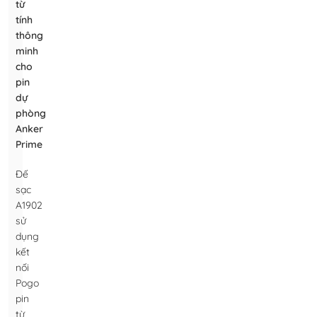
từ
tính
thông
minh
cho
pin
dự
phòng
Anker
Prime
Đế
sạc
A1902
sử
dụng
kết
nối
Pogo
pin
từ