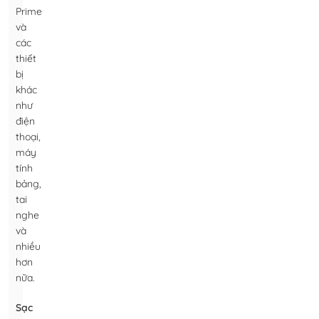
Prime
và
các
thiết
bị
khác
như
điện
thoại,
máy
tính
bảng,
tai
nghe
và
nhiều
hơn
nữa.
Sạc