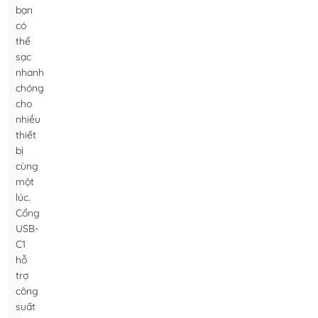
bạn
có
thể
sạc
nhanh
chóng
cho
nhiều
thiết
bị
cùng
một
lúc.
Cổng
USB-
C1
hỗ
trợ
công
suất