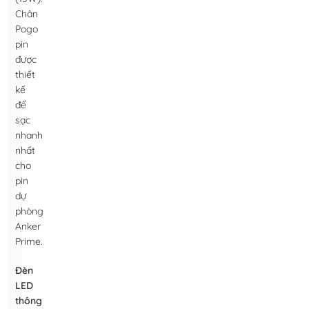
Chân
Pogo
pin
được
thiết
kế
để
sạc
nhanh
nhất
cho
pin
dự
phòng
Anker
Prime.
Đèn
LED
thông