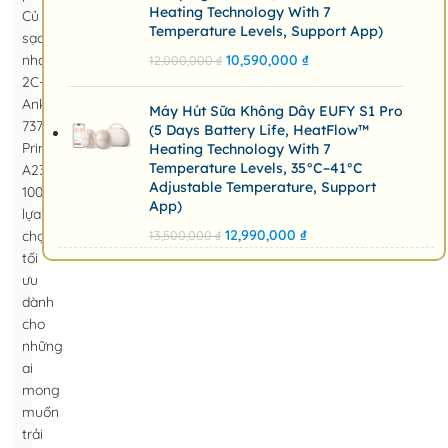
Heating Technology With 7
Củ
Temperature Levels, Support App)
sạc
nhanh
10,590,000
₫
12,000,000
₫
2C+1A
Anker
Máy Hút Sữa Không Dây EUFY S1 Pro
737
(5 Days Battery Life, HeatFlow™
Prime
Heating Technology With 7
Temperature Levels, 35°C–41°C
A2343
Adjustable Temperature, Support
100W là
App)
lựa
12,990,000
₫
chọn
13,500,000
₫
tối
ưu
dành
cho
những
ai
mong
muốn
trải