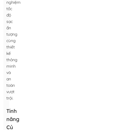
nghiệm
tốc
độ
sạc
ấn
tượng
cùng
thiết
kế
thông
minh
và
an
toàn
vượt
trội.
Tính
năng
Củ