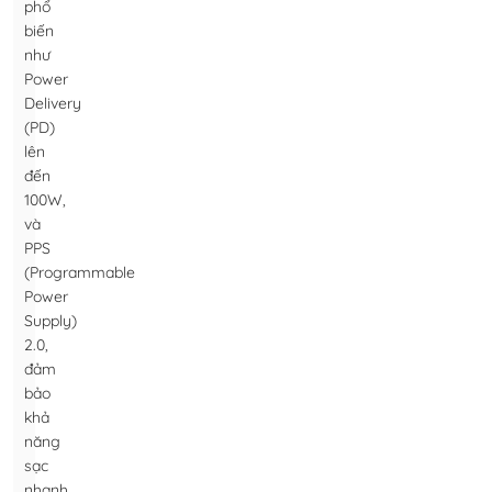
phổ
biến
như
Power
Delivery
(PD)
lên
đến
100W,
và
PPS
(Programmable
Power
Supply)
2.0,
đảm
bảo
khả
năng
sạc
nhanh