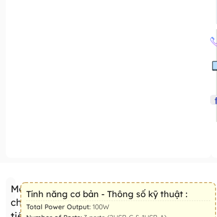
Mô tả
Tính năng cơ bản - Thông số kỹ thuật :
chi
Total Power Output:
100W
tiết