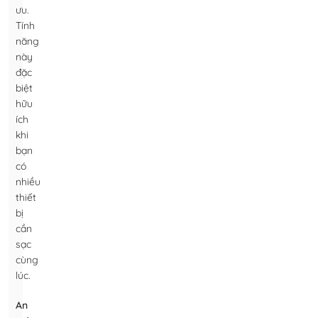
ưu.
Tính
năng
này
đặc
biệt
hữu
ích
khi
bạn
có
nhiều
thiết
bị
cần
sạc
cùng
lúc.
An