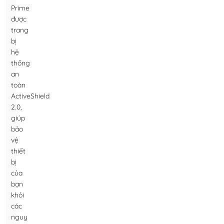
Prime
được
trang
bị
hệ
thống
an
toàn
ActiveShield
2.0,
giúp
bảo
vệ
thiết
bị
của
bạn
khỏi
các
nguy