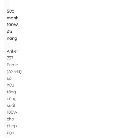
Sức
mạnh
100W
đa
năng
Anker
737
Prime
(A2343)
sở
hữu
tổng
công
suất
100W,
cho
phép
bạn