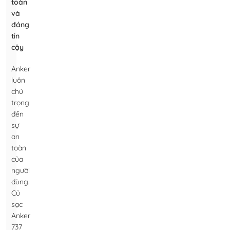
toàn
và
đáng
tin
cậy
Anker
luôn
chú
trọng
đến
sự
an
toàn
của
người
dùng.
Củ
sạc
Anker
737