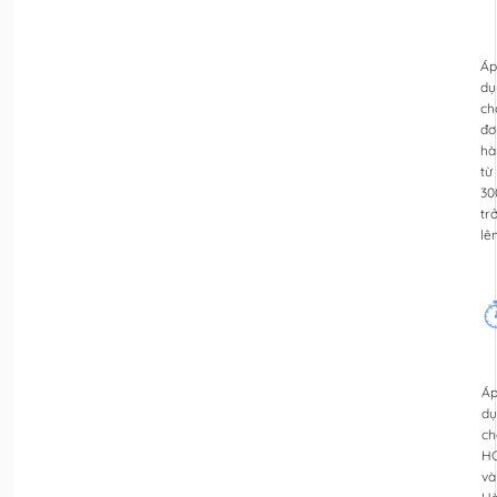
Áp
dụ
ch
đơ
hà
từ
30
tr
lê
Á
dụ
ch
H
và