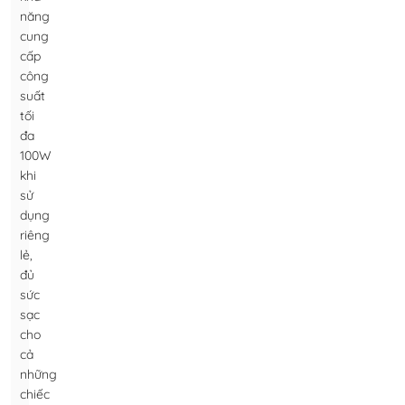
năng
cung
cấp
công
suất
tối
đa
100W
khi
sử
dụng
riêng
lẻ,
đủ
sức
sạc
cho
cả
những
chiếc