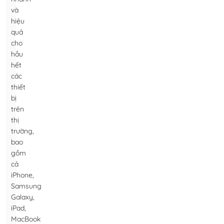
và
hiệu
quả
cho
hầu
hết
các
thiết
bị
trên
thị
trường,
bao
gồm
cả
iPhone,
Samsung
Galaxy,
iPad,
MacBook