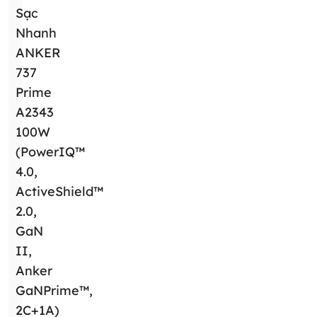
Sạc
Nhanh
ANKER
737
Prime
A2343
100W
(PowerIQ™
4.0,
ActiveShield™
2.0,
GaN
II,
Anker
GaNPrime™,
2C+1A)