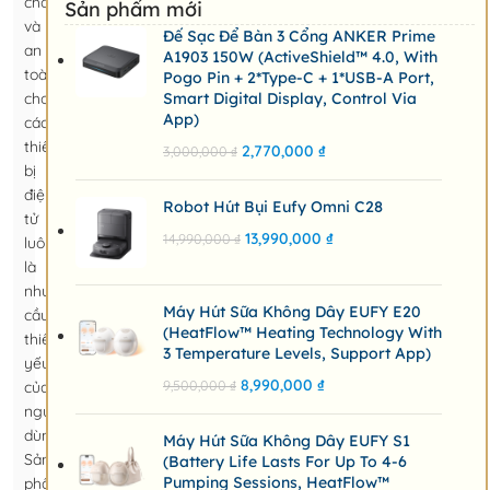
chóng
Sản phẩm mới
và
Đế Sạc Để Bàn 3 Cổng ANKER Prime
an
A1903 150W (ActiveShield™ 4.0, With
toàn
Pogo Pin + 2*Type-C + 1*USB-A Port,
cho
Smart Digital Display, Control Via
App)
các
thiết
2,770,000
₫
3,000,000
₫
bị
điện
Robot Hút Bụi Eufy Omni C28
tử
13,990,000
₫
14,990,000
₫
luôn
là
nhu
Máy Hút Sữa Không Dây EUFY E20
cầu
(HeatFlow™ Heating Technology With
thiết
3 Temperature Levels, Support App)
yếu
8,990,000
₫
9,500,000
₫
của
người
dùng.
Máy Hút Sữa Không Dây EUFY S1
Sản
(Battery Life Lasts For Up To 4-6
Pumping Sessions, HeatFlow™
phẩm