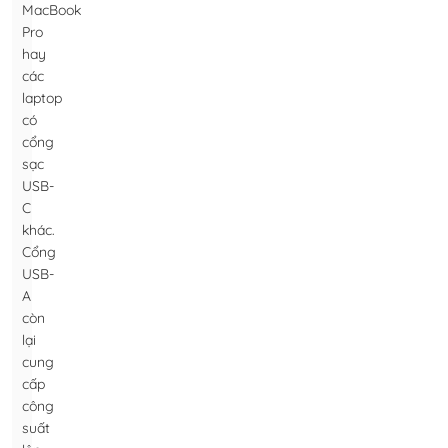
MacBook
Pro
hay
các
laptop
có
cổng
sạc
USB-
C
khác.
Cổng
USB-
A
còn
lại
cung
cấp
công
suất