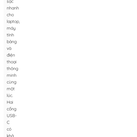
sạc
nhanh
cho
laptop,
máy
tính
bảng
và
điện
thoại
thông
minh
cùng
một
lúc.
Hai
cổng
USB-
C
có
khả