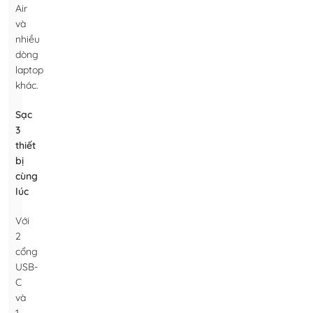
Air
và
nhiều
dòng
laptop
khác.
Sạc
3
thiết
bị
cùng
lúc
Với
2
cổng
USB-
C
và