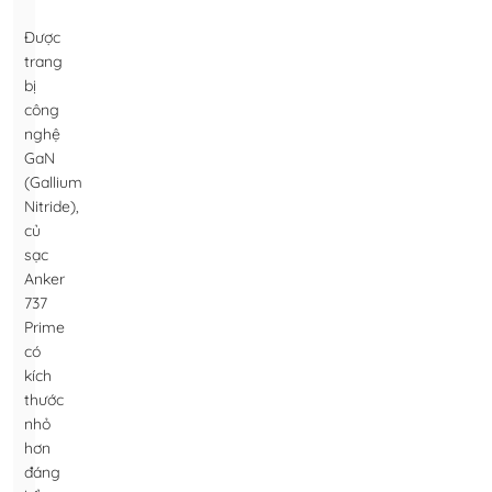
Được
trang
bị
công
nghệ
GaN
(Gallium
Nitride),
củ
sạc
Anker
737
Prime
có
kích
thước
nhỏ
hơn
đáng