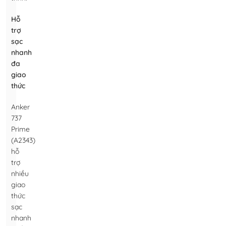
Hỗ
trợ
sạc
nhanh
đa
giao
thức
Anker
737
Prime
(A2343)
hỗ
trợ
nhiều
giao
thức
sạc
nhanh