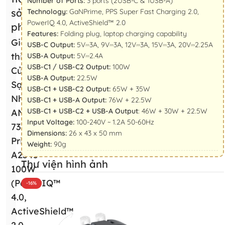
Number of Ports:
3 ports (2USB-C & 1USB-A)
sản
Technology:
GaNPrime, PPS Super Fast Charging 2.0,
PowerIQ 4.0, ActiveShield™ 2.0
phẩm
Features:
Folding plug, laptop charging capability
Giới
USB-C Output:
5V⎓3A, 9V⎓3A, 12V⎓3A, 15V⎓3A, 20V⎓2.25A
thiệu
USB-A Output:
5V⎓2.4A
USB-C1 / USB-C2 Output:
100W
Củ
USB-A Output:
22.5W
Sạc
USB-C1 + USB-C2 Output:
65W + 35W
Nhanh
USB-C1 + USB-A Output:
76W + 22.5W
USB-C1 + USB-C2 + USB-A Output
: 46W + 30W + 22.5W
ANKER
Input Voltage:
100-240V ~ 1.2A 50-60Hz
737
Dimensions:
26 x 43 x 50 mm
Prime
Weight:
90g
A2343
Thư viện hình ảnh
100W
(PowerIQ™
-16%
4.0,
ActiveShield™