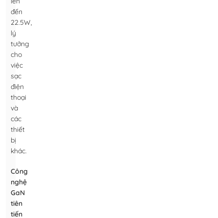
lên
đến
22.5W,
lý
tưởng
cho
việc
sạc
điện
thoại
và
các
thiết
bị
khác.
Công
nghệ
GaN
tiên
tiến