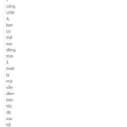
1
cổng
USB-
A,
bạn
có
thể
sạc
đồng
thời
3
thiết
bị
mà
vẫn
đảm
bảo
tốc
độ
sạc
tối