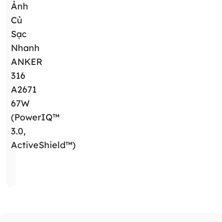
Ảnh
Củ
Sạc
Nhanh
ANKER
316
A2671
67W
(PowerIQ™
3.0,
ActiveShield™)