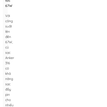
tốc
67W
Với
công
suất
lên
đến
67W,
củ
sạc
Anker
316
có
khả
năng
sạc
đầy
pin
cho
nhiều