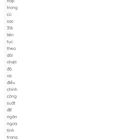
hợp
trong
củ
sạc
316
liên
tục
theo
dõi
nhiệt
độ
và
điều
chỉnh
công
suất
để
ngăn
ngừa
tình
trạng