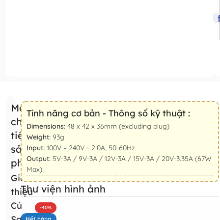
Mô tả
Tính năng cơ bản - Thông số kỹ thuật :
chi
Dimensions:
48 x 42 x 36mm (excluding plug)
tiết
Weight:
93g
sản
Input:
100V – 240V ~ 2.0A, 50-60Hz
Output:
5V-3A / 9V-3A / 12V-3A / 15V-3A / 20V-3.35A (67W
phẩm
Max)
Giới
Thư viện hình ảnh
thiệu
Củ
-40%
Sạc
Hết hàng