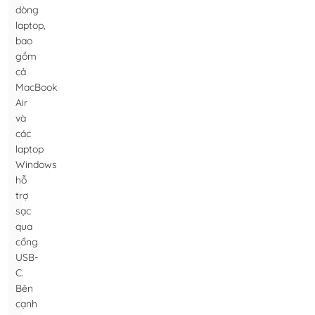
dòng
laptop,
bao
gồm
cả
MacBook
Air
và
các
laptop
Windows
hỗ
trợ
sạc
qua
cổng
USB-
C.
Bên
cạnh