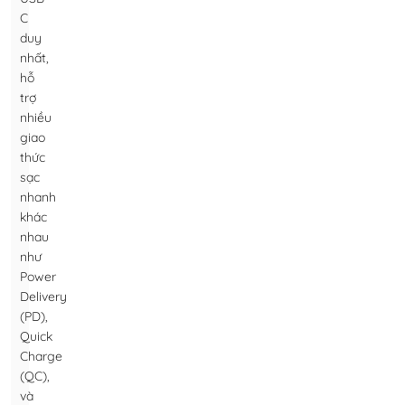
C
duy
nhất,
hỗ
trợ
nhiều
giao
thức
sạc
nhanh
khác
nhau
như
Power
Delivery
(PD),
Quick
Charge
(QC),
và