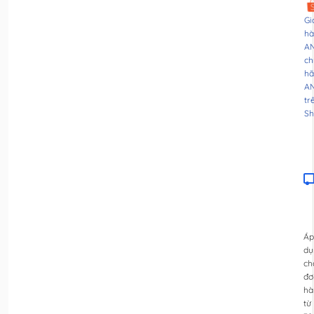
Gi
hà
A
ch
hã
A
tr
Sh
Áp
dụ
ch
đơ
hà
từ