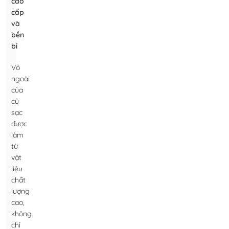
cao
cấp
và
bền
bỉ
Vỏ
ngoài
của
củ
sạc
được
làm
từ
vật
liệu
chất
lượng
cao,
không
chỉ