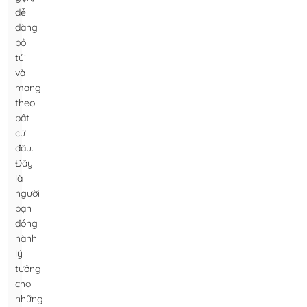
dễ
dàng
bỏ
túi
và
mang
theo
bất
cứ
đâu.
Đây
là
người
bạn
đồng
hành
lý
tưởng
cho
những