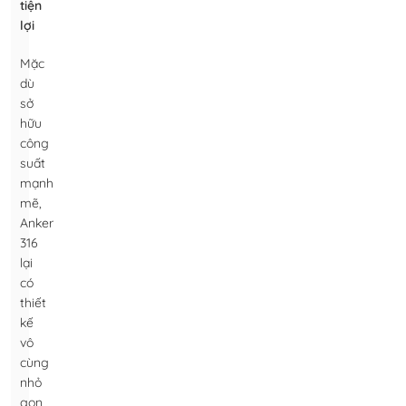
tiện
lợi
Mặc
dù
sở
hữu
công
suất
mạnh
mẽ,
Anker
316
lại
có
thiết
kế
vô
cùng
nhỏ
gọn,