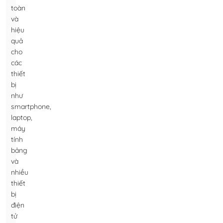
toàn
và
hiệu
quả
cho
các
thiết
bị
như
smartphone,
laptop,
máy
tính
bảng
và
nhiều
thiết
bị
điện
tử