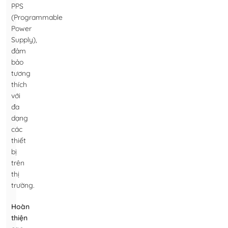
PPS
(Programmable
Power
Supply),
đảm
bảo
tương
thích
với
đa
dạng
các
thiết
bị
trên
thị
trường.
Hoàn
thiện