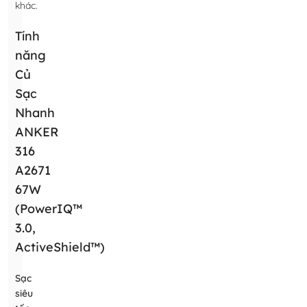
khác.
Tính
năng
Củ
Sạc
Nhanh
ANKER
316
A2671
67W
(PowerIQ™
3.0,
ActiveShield™)
Sạc
siêu