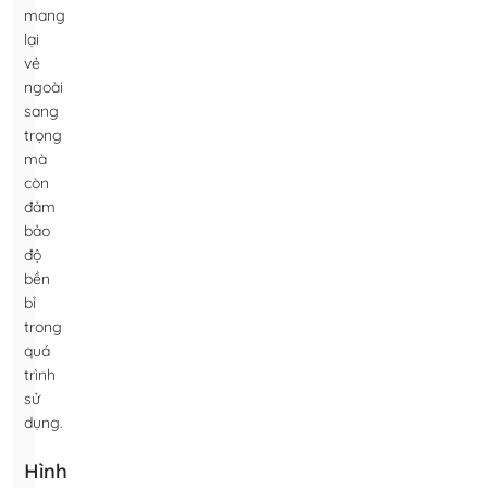
mang
lại
vẻ
ngoài
sang
trọng
mà
còn
đảm
bảo
độ
bền
bỉ
trong
quá
trình
sử
dụng.
Hình