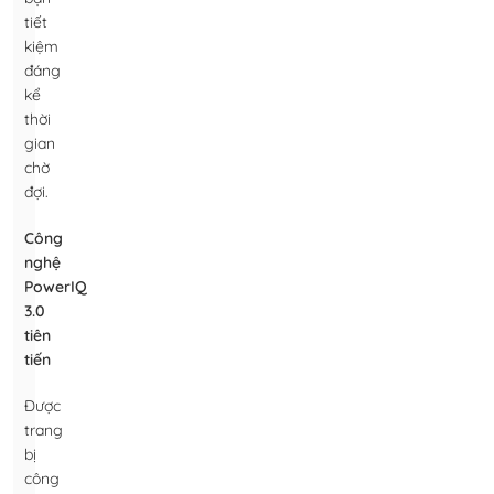
tiết
kiệm
đáng
kể
thời
gian
chờ
đợi.
Công
nghệ
PowerIQ
3.0
tiên
tiến
Được
trang
bị
công