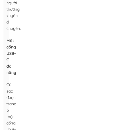
người
thường
xuyên
di
chuyển.
Một
cổng
USB-
C
đa
năng
Củ
sạc
được
trang
bị
một
cổng
USB-