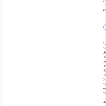
30
tr
lê
Á
dụ
ch
H
và
H
Nộ
Ph
Gr
đư
xa
nh
tr
kh