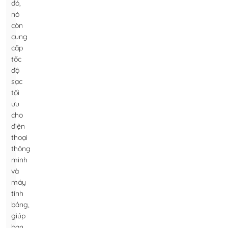
đó,
nó
còn
cung
cấp
tốc
độ
sạc
tối
ưu
cho
điện
thoại
thông
minh
và
máy
tính
bảng,
giúp
bạn