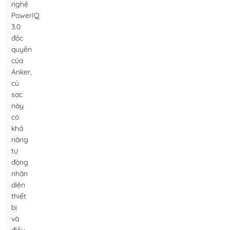
nghệ
PowerIQ
3.0
độc
quyền
của
Anker,
củ
sạc
này
có
khả
năng
tự
động
nhận
diện
thiết
bị
và