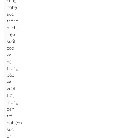
công
nghệ
sạc
thông
minh,
hiệu
suất
cao
và
hệ
thống
bảo
vệ
vượt
trội,
mang
đến
trải
nghiệm
sạc
an