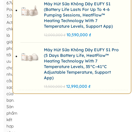
67W
Máy Hút Sữa Không Dây EUFY S1
PowerIQ
(Battery Life Lasts For Up To 4-6
Pumping Sessions, HeatFlow™
3.0
Heating Technology With 7
ActiveShield
Temperature Levels, Support App)
chính
10,590,000
₫
12,000,000
₫
là
giải
pháp
Máy Hút Sữa Không Dây EUFY S1 Pro
tối
(5 Days Battery Life, HeatFlow™
Heating Technology With 7
ưu
Temperature Levels, 35°C–41°C
cho
Adjustable Temperature, Support
nhu
App)
cầu
12,990,000
₫
13,500,000
₫
sạc
của
bạn.
Sản
phẩm
kết
hợp