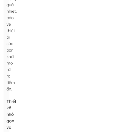
quá
nhiệt,
bảo
vệ
thiết
bị
của
bạn
khỏi
mọi
rủi
ro
tiềm
ẩn.
Thiết
kế
nhỏ
gọn
và