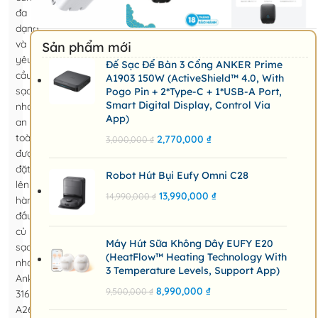
đa
dạng
và
Sản phẩm mới
yêu
Đế Sạc Để Bàn 3 Cổng ANKER Prime
cầu
A1903 150W (ActiveShield™ 4.0, With
sạc
Pogo Pin + 2*Type-C + 1*USB-A Port,
Smart Digital Display, Control Via
nhanh,
App)
an
toàn
2,770,000
₫
3,000,000
₫
được
đặt
Robot Hút Bụi Eufy Omni C28
lên
13,990,000
₫
14,990,000
₫
hàng
đầu,
củ
Máy Hút Sữa Không Dây EUFY E20
sạc
(HeatFlow™ Heating Technology With
nhanh
3 Temperature Levels, Support App)
Anker
8,990,000
₫
9,500,000
₫
316
A2671