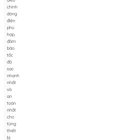
điều
chỉnh
dòng
điện
phù
hợp,
đảm
bảo
tốc
độ
sạc
nhanh
nhất
và
an
toàn
nhất
cho
từng
thiết
bị.